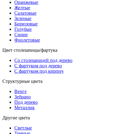
Оранжевые
Желтые
Салатовые
Зеленые
Бирюзовые
Голубые
Синие
Фиолетовые
Цвет столешницы/фартука
Со столешницей под дерево
С фартуком под дерево
С фартуком под кирпич
Структурные цвета
Венге
Зебрано
Под дерево
Металлик
Другие цвета
Светлые
Темные