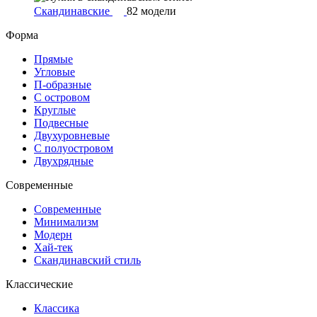
Скандинавские
82 модели
Форма
Прямые
Угловые
П-образные
С островом
Круглые
Подвесные
Двухуровневые
С полуостровом
Двухрядные
Современные
Современные
Минимализм
Модерн
Хай-тек
Скандинавский стиль
Классические
Классика