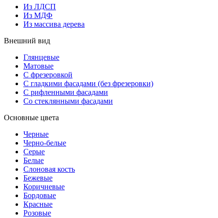
Из ЛДСП
Из МДФ
Из массива дерева
Внешний вид
Глянцевые
Матовые
С фрезеровкой
С гладкими фасадами (без фрезеровки)
С рифленными фасадами
Со стеклянными фасадами
Основные цвета
Черные
Черно-белые
Серые
Белые
Слоновая кость
Бежевые
Коричневые
Бордовые
Красные
Розовые