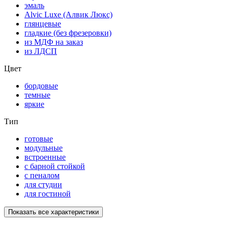
эмаль
Alvic Luxe (Алвик Люкс)
глянцевые
гладкие (без фрезеровки)
из МДФ на заказ
из ЛДСП
Цвет
бордовые
темные
яркие
Тип
готовые
модульные
встроенные
с барной стойкой
с пеналом
для студии
для гостиной
Показать все характеристики