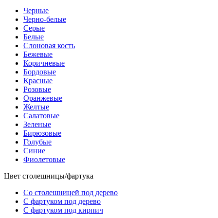
Черные
Черно-белые
Серые
Белые
Слоновая кость
Бежевые
Коричневые
Бордовые
Красные
Розовые
Оранжевые
Желтые
Салатовые
Зеленые
Бирюзовые
Голубые
Синие
Фиолетовые
Цвет столешницы/фартука
Со столешницей под дерево
С фартуком под дерево
С фартуком под кирпич