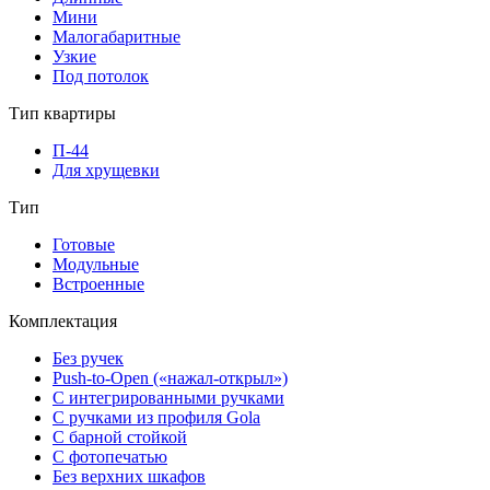
Мини
Малогабаритные
Узкие
Под потолок
Тип квартиры
П-44
Для хрущевки
Тип
Готовые
Модульные
Встроенные
Комплектация
Без ручек
Push-to-Open («нажал-открыл»)
С интегрированными ручками
С ручками из профиля Gola
С барной стойкой
С фотопечатью
Без верхних шкафов