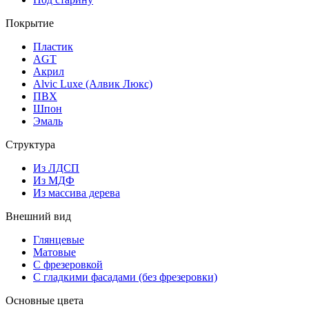
Покрытие
Пластик
AGT
Акрил
Alvic Luxe (Алвик Люкс)
ПВХ
Шпон
Эмаль
Структура
Из ЛДСП
Из МДФ
Из массива дерева
Внешний вид
Глянцевые
Матовые
С фрезеровкой
С гладкими фасадами (без фрезеровки)
Основные цвета