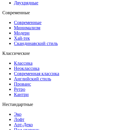
Двухрядные
Современные
Современные
Минимализм
Модерн
Хай-тек
Скандинавский стиль
Классические
Классика
Неоклассика
Современная классика
Английский стиль
Прованс
Ретро
Кантри
Нестандартные
Эко
Лофт
Арт-Деко
Под старину