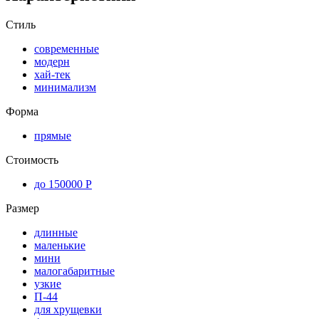
Стиль
современные
модерн
хай-тек
минимализм
Форма
прямые
Стоимость
до 150000 Р
Размер
длинные
маленькие
мини
малогабаритные
узкие
П-44
для хрущевки