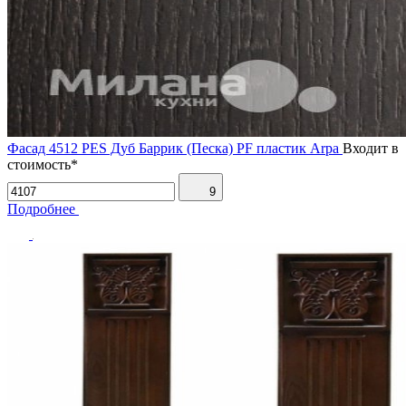
Фасад 4512 PES Дуб Баррик (Песка) PF пластик Arpa
Входит в
стоимость*
9
Подробнее