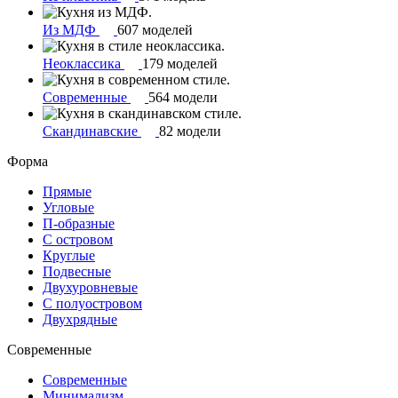
Из МДФ
607 моделей
Неоклассика
179 моделей
Современные
564 модели
Скандинавские
82 модели
Форма
Прямые
Угловые
П-образные
С островом
Круглые
Подвесные
Двухуровневые
С полуостровом
Двухрядные
Современные
Современные
Минимализм