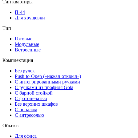
Тип квартиры
П-44
Для хрущевки
Тип
Готовые
Модульные
Встроенные
Комплектация
Без ручек
Push-to-Open («нажал-открыл»)
С интегрированными ручками
С ручками из профиля Gola
С барной стойкой
С фотопечатью
Без верхних шкафов
С пеналом
С антресолью
Объект:
Для офиса