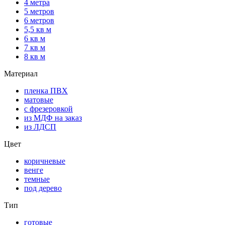
4 метра
5 метров
6 метров
5,5 кв м
6 кв м
7 кв м
8 кв м
Материал
пленка ПВХ
матовые
с фрезеровкой
из МДФ на заказ
из ЛДСП
Цвет
коричневые
венге
темные
под дерево
Тип
готовые