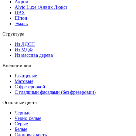
Акрил
Alvic Luxe (Алвик Люкс)
ПВХ
Шпон
Эмаль
Структура
Из ЛДСП
Из МДФ
Из массива дерева
Внешний вид
Глянцевые
Матовые
С фрезеровкой
С гладкими фасадами (без фрезеровки)
Основные цвета
Черные
Черно-белые
Серые
Белые
Слоновая кость