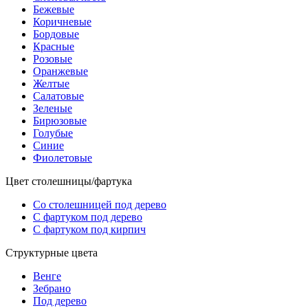
Бежевые
Коричневые
Бордовые
Красные
Розовые
Оранжевые
Желтые
Салатовые
Зеленые
Бирюзовые
Голубые
Синие
Фиолетовые
Цвет столешницы/фартука
Со столешницей под дерево
С фартуком под дерево
С фартуком под кирпич
Структурные цвета
Венге
Зебрано
Под дерево