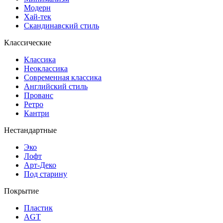
Модерн
Хай-тек
Скандинавский стиль
Классические
Классика
Неоклассика
Современная классика
Английский стиль
Прованс
Ретро
Кантри
Нестандартные
Эко
Лофт
Арт-Деко
Под старину
Покрытие
Пластик
AGT