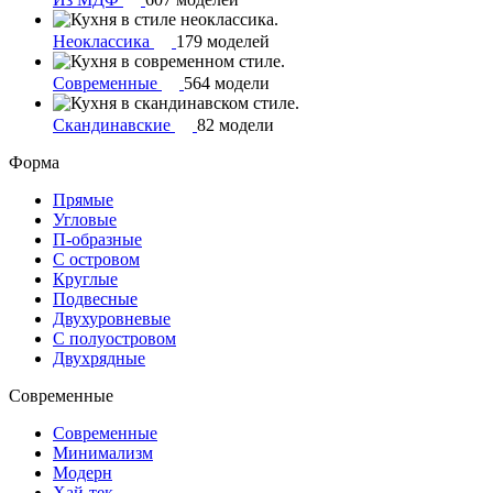
Неоклассика
179 моделей
Современные
564 модели
Скандинавские
82 модели
Форма
Прямые
Угловые
П-образные
С островом
Круглые
Подвесные
Двухуровневые
С полуостровом
Двухрядные
Современные
Современные
Минимализм
Модерн
Хай-тек