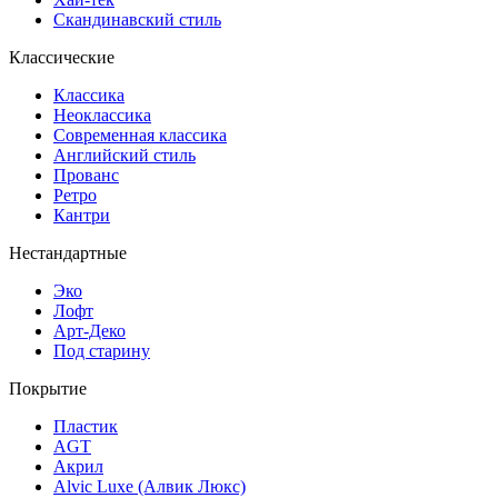
Скандинавский стиль
Классические
Классика
Неоклассика
Современная классика
Английский стиль
Прованс
Ретро
Кантри
Нестандартные
Эко
Лофт
Арт-Деко
Под старину
Покрытие
Пластик
AGT
Акрил
Alvic Luxe (Алвик Люкс)