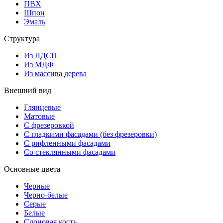
ПВХ
Шпон
Эмаль
Структура
Из ЛДСП
Из МДФ
Из массива дерева
Внешний вид
Глянцевые
Матовые
С фрезеровкой
С гладкими фасадами (без фрезеровки)
С рифленными фасадами
Со стеклянными фасадами
Основные цвета
Черные
Черно-белые
Серые
Белые
Слоновая кость