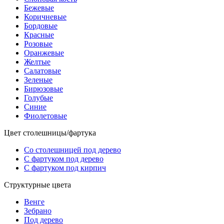
Бежевые
Коричневые
Бордовые
Красные
Розовые
Оранжевые
Желтые
Салатовые
Зеленые
Бирюзовые
Голубые
Синие
Фиолетовые
Цвет столешницы/фартука
Со столешницей под дерево
С фартуком под дерево
С фартуком под кирпич
Структурные цвета
Венге
Зебрано
Под дерево