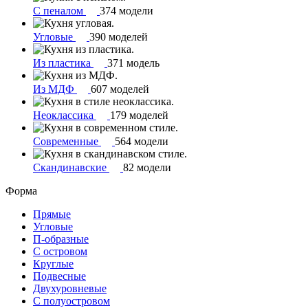
С пеналом
374 модели
Угловые
390 моделей
Из пластика
371 модель
Из МДФ
607 моделей
Неоклассика
179 моделей
Современные
564 модели
Скандинавские
82 модели
Форма
Прямые
Угловые
П-образные
С островом
Круглые
Подвесные
Двухуровневые
С полуостровом