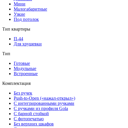
Мини
Малогабаритные
Узкие
Под потолок
Тип квартиры
П-44
Для хрущевки
Тип
Готовые
Модульные
Встроенные
Комплектация
Без ручек
Push-to-Open («нажал-открыл»)
С интегрированными ручками
С ручками из профиля Gola
С барной стойкой
С фотопечатью
Без верхних шкафов