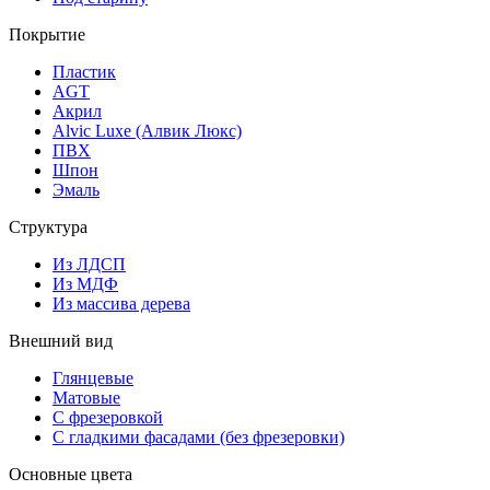
Покрытие
Пластик
AGT
Акрил
Alvic Luxe (Алвик Люкс)
ПВХ
Шпон
Эмаль
Структура
Из ЛДСП
Из МДФ
Из массива дерева
Внешний вид
Глянцевые
Матовые
С фрезеровкой
С гладкими фасадами (без фрезеровки)
Основные цвета