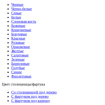
Черные
Черно-белые
Серые
Белые
Слоновая кость
Бежевые
Коричневые
Бордовые
Красные
Розовые
Оранжевые
Желтые
Салатовые
Зеленые
Бирюзовые
Голубые
Синие
Фиолетовые
Цвет столешницы/фартука
Со столешницей под дерево
С фартуком под дерево
С фартуком под кирпич