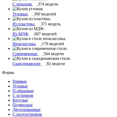
С пеналом
374 модели
Угловые
390 моделей
Из пластика
371 модель
Из МДФ
607 моделей
Неоклассика
179 моделей
Современные
564 модели
Скандинавские
82 модели
Форма
Прямые
Угловые
П-образные
С островом
Круглые
Подвесные
Двухуровневые
С полуостровом