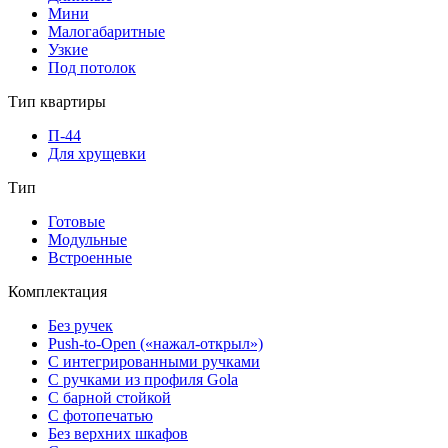
Мини
Малогабаритные
Узкие
Под потолок
Тип квартиры
П-44
Для хрущевки
Тип
Готовые
Модульные
Встроенные
Комплектация
Без ручек
Push-to-Open («нажал-открыл»)
С интегрированными ручками
С ручками из профиля Gola
С барной стойкой
С фотопечатью
Без верхних шкафов