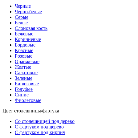
Черные
Черно-белые
Серые
Белые
Слоновая кость
Бежевые
Коричневые
Бордовые
Красные
Розовые
Оранжевые
Желтые
Салатовые
Зеленые
Бирюзовые
Голубые
Синие
Фиолетовые
Цвет столешницы/фартука
Со столешницей под дерево
С фартуком под дерево
С фартуком под кирпич