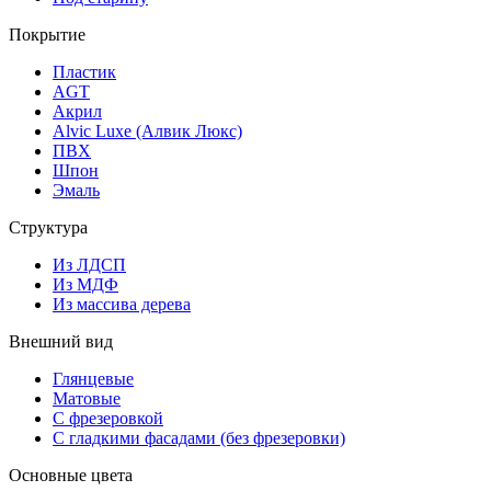
Покрытие
Пластик
AGT
Акрил
Alvic Luxe (Алвик Люкс)
ПВХ
Шпон
Эмаль
Структура
Из ЛДСП
Из МДФ
Из массива дерева
Внешний вид
Глянцевые
Матовые
С фрезеровкой
С гладкими фасадами (без фрезеровки)
Основные цвета