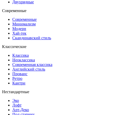
Двухрядные
Современные
Современные
Минимализм
Модерн
Хай-тек
Скандинавский стиль
Классические
Классика
Неоклассика
Современная классика
Английский стиль
Прованс
Ретро
Кантри
Нестандартные
Эко
Лофт
Арт-Деко
Под старину