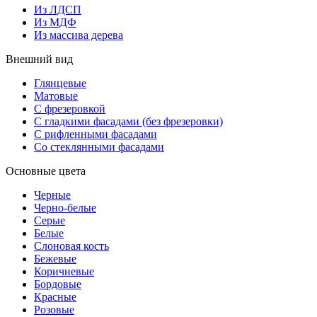
Из ЛДСП
Из МДФ
Из массива дерева
Внешний вид
Глянцевые
Матовые
С фрезеровкой
С гладкими фасадами (без фрезеровки)
С рифленными фасадами
Со стеклянными фасадами
Основные цвета
Черные
Черно-белые
Серые
Белые
Слоновая кость
Бежевые
Коричневые
Бордовые
Красные
Розовые