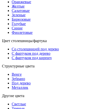
Оранжевые
Желтые
Салатовые
Зеленые
Бирюзовые
Голубые
Синие
Фиолетовые
Цвет столешницы/фартука
Со столешницей под дерево
С фартуком под дерево
С фартуком под кирпич
Структурные цвета
Венге
Зебрано
Под дерево
Металлик
Другие цвета
Светлые
Темные