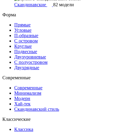
Скандинавские
82 модели
Форма
Прямые
Угловые
П-образные
С островом
Круглые
Подвесные
Двухуровневые
С полуостровом
Двухрядные
Современные
Современные
Минимализм
Модерн
Хай-тек
Скандинавский стиль
Классические
Классика