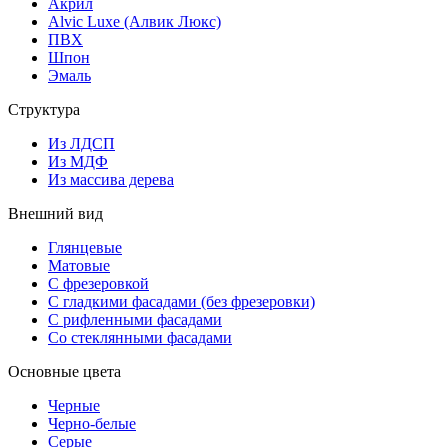
Акрил
Alvic Luxe (Алвик Люкс)
ПВХ
Шпон
Эмаль
Структура
Из ЛДСП
Из МДФ
Из массива дерева
Внешний вид
Глянцевые
Матовые
С фрезеровкой
С гладкими фасадами (без фрезеровки)
С рифленными фасадами
Со стеклянными фасадами
Основные цвета
Черные
Черно-белые
Серые