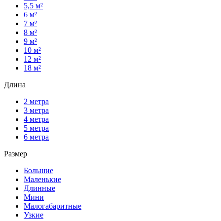
5,5 м²
6 м²
7 м²
8 м²
9 м²
10 м²
12 м²
18 м²
Длина
2 метра
3 метра
4 метра
5 метра
6 метра
Размер
Большие
Маленькие
Длинные
Мини
Малогабаритные
Узкие