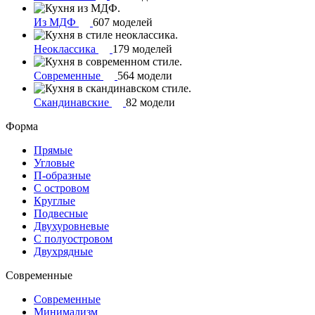
Из МДФ
607 моделей
Неоклассика
179 моделей
Современные
564 модели
Скандинавские
82 модели
Форма
Прямые
Угловые
П-образные
С островом
Круглые
Подвесные
Двухуровневые
С полуостровом
Двухрядные
Современные
Современные
Минимализм