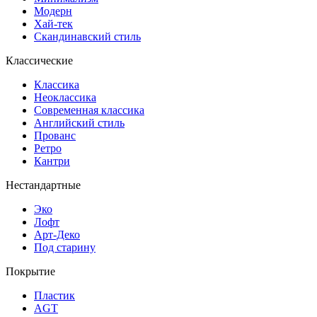
Модерн
Хай-тек
Скандинавский стиль
Классические
Классика
Неоклассика
Современная классика
Английский стиль
Прованс
Ретро
Кантри
Нестандартные
Эко
Лофт
Арт-Деко
Под старину
Покрытие
Пластик
AGT