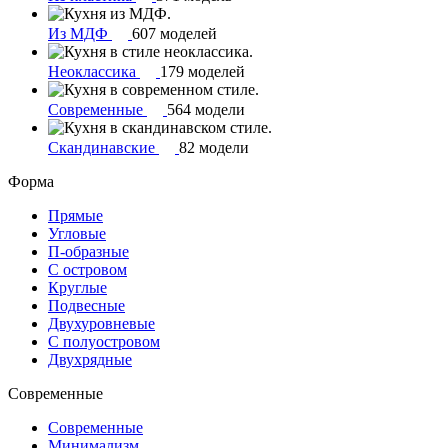
Из МДФ
607 моделей
Неоклассика
179 моделей
Современные
564 модели
Скандинавские
82 модели
Форма
Прямые
Угловые
П-образные
С островом
Круглые
Подвесные
Двухуровневые
С полуостровом
Двухрядные
Современные
Современные
Минимализм