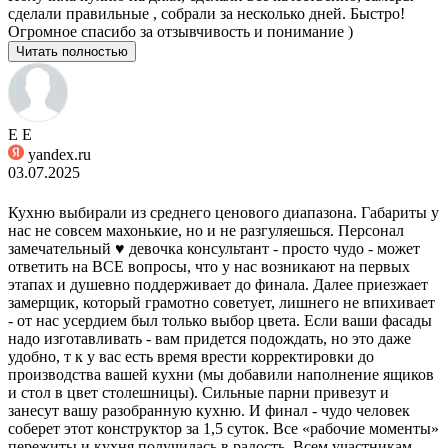
сделали правильные , собрали за несколько дней. Быстро!
Огромное спасибо за отзывчивость и понимание )
Читать полностью
Е Е
yandex.ru
03.07.2025
Кухню выбирали из среднего ценового диапазона. Габариты у
нас не совсем махонькие, но и не разгуляешься. Персонал
замечательный ♥️ девочка консультант - просто чудо - может
ответить на ВСЕ вопросы, что у нас возникают на первых
этапах и душевно поддерживает до финала. Далее приезжает
замерщик, который грамотно советует, лишнего не впихивает
- от нас усердием был только выбор цвета. Если ваши фасады
надо изготавливать - вам придется подождать, но это даже
удобно, т к у вас есть время врести корректировки до
производства вашей кухни (мы добавили наполнение ящиков
и стол в цвет столешницы). Сильные парни привезут и
занесут вашу разобранную кухню. И финал - чудо человек
соберет этот конструктор за 1,5 суток. Все «рабочие моменты»
пережиты и кухня получилась в радость. Всем участникам