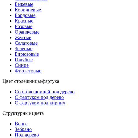
Бежевые
Коричневые
Бордовые
Красные
Розовые
Оранжевые
Желтые
Салатовые
Зеленые
Бирюзовые
Голубые
Синие
Фиолетовые
Цвет столешницы/фартука
Со столешницей под дерево
С фартуком под дерево
С фартуком под кирпич
Структурные цвета
Венге
Зебрано
Под дерево