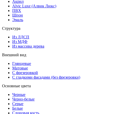
Акрил
Alvic Luxe (Алвик Люкс)
ПВХ
Шпон
Эмаль
Структура
Из ЛДСП
Из МДФ
Из массива дерева
Внешний вид
Глянцевые
Матовые
С фрезеровкой
С гладкими фасадами (без фрезеровки)
Основные цвета
Черные
Черно-белые
Серые
Белые
Слоновая кость