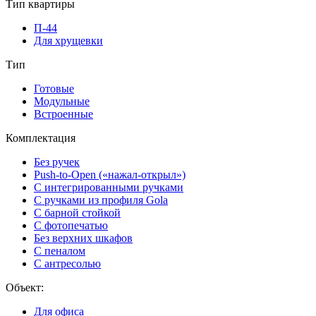
Тип квартиры
П-44
Для хрущевки
Тип
Готовые
Модульные
Встроенные
Комплектация
Без ручек
Push-to-Open («нажал-открыл»)
С интегрированными ручками
С ручками из профиля Gola
С барной стойкой
С фотопечатью
Без верхних шкафов
С пеналом
С антресолью
Объект:
Для офиса