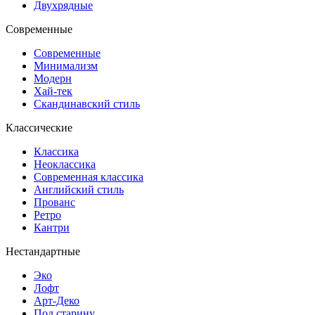
Двухрядные
Современные
Современные
Минимализм
Модерн
Хай-тек
Скандинавский стиль
Классические
Классика
Неоклассика
Современная классика
Английский стиль
Прованс
Ретро
Кантри
Нестандартные
Эко
Лофт
Арт-Деко
Под старину