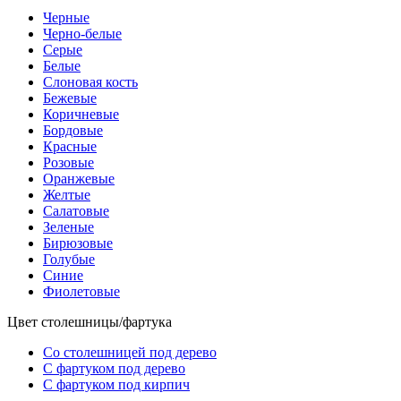
Черные
Черно-белые
Серые
Белые
Слоновая кость
Бежевые
Коричневые
Бордовые
Красные
Розовые
Оранжевые
Желтые
Салатовые
Зеленые
Бирюзовые
Голубые
Синие
Фиолетовые
Цвет столешницы/фартука
Со столешницей под дерево
С фартуком под дерево
С фартуком под кирпич