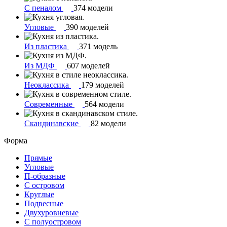
С пеналом
374 модели
Угловые
390 моделей
Из пластика
371 модель
Из МДФ
607 моделей
Неоклассика
179 моделей
Современные
564 модели
Скандинавские
82 модели
Форма
Прямые
Угловые
П-образные
С островом
Круглые
Подвесные
Двухуровневые
С полуостровом