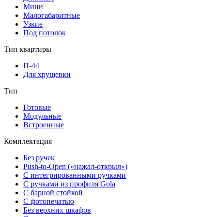
Мини
Малогабаритные
Узкие
Под потолок
Тип квартиры
П-44
Для хрущевки
Тип
Готовые
Модульные
Встроенные
Комплектация
Без ручек
Push-to-Open («нажал-открыл»)
С интегрированными ручками
С ручками из профиля Gola
С барной стойкой
С фотопечатью
Без верхних шкафов