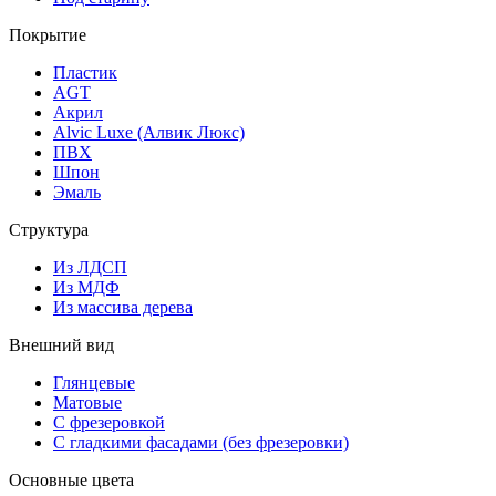
Покрытие
Пластик
AGT
Акрил
Alvic Luxe (Алвик Люкс)
ПВХ
Шпон
Эмаль
Структура
Из ЛДСП
Из МДФ
Из массива дерева
Внешний вид
Глянцевые
Матовые
С фрезеровкой
С гладкими фасадами (без фрезеровки)
Основные цвета