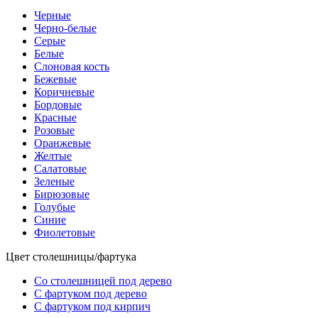
Черные
Черно-белые
Серые
Белые
Слоновая кость
Бежевые
Коричневые
Бордовые
Красные
Розовые
Оранжевые
Желтые
Салатовые
Зеленые
Бирюзовые
Голубые
Синие
Фиолетовые
Цвет столешницы/фартука
Со столешницей под дерево
С фартуком под дерево
С фартуком под кирпич