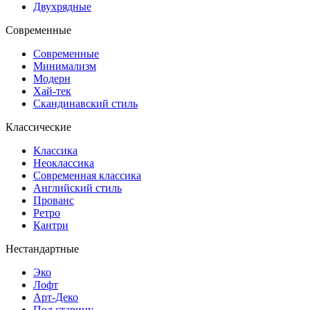
Двухрядные
Современные
Современные
Минимализм
Модерн
Хай-тек
Скандинавский стиль
Классические
Классика
Неоклассика
Современная классика
Английский стиль
Прованс
Ретро
Кантри
Нестандартные
Эко
Лофт
Арт-Деко
Под старину