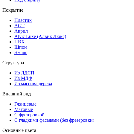
Покрытие
Пластик
AGT
Акрил
Alvic Luxe (Алвик Люкс)
ПВХ
Шпон
Эмаль
Структура
Из ЛДСП
Из МДФ
Из массива дерева
Внешний вид
Глянцевые
Матовые
С фрезеровкой
С гладкими фасадами (без фрезеровки)
Основные цвета