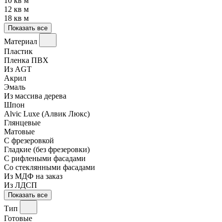
10 кв м
12 кв м
18 кв м
Показать все
Материал
Пластик
Пленка ПВХ
Из AGT
Акрил
Эмаль
Из массива дерева
Шпон
Alvic Luxe (Алвик Люкс)
Глянцевые
Матовые
С фрезеровкой
Гладкие (без фрезеровки)
С рифлеными фасадами
Со стеклянными фасадами
Из МДФ на заказ
Из ЛДСП
Показать все
Тип
Готовые