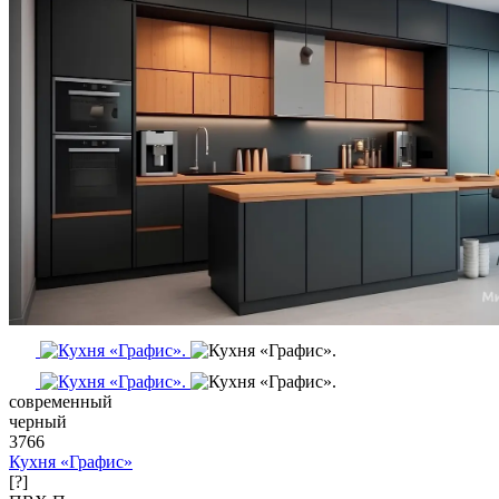
современный
черный
3766
Кухня «Графис»
[?]