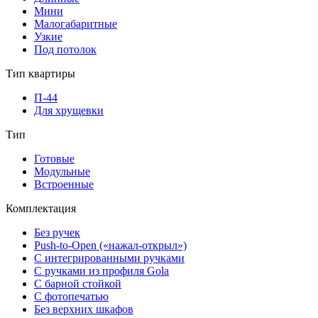
Мини
Малогабаритные
Узкие
Под потолок
Тип квартиры
П-44
Для хрущевки
Тип
Готовые
Модульные
Встроенные
Комплектация
Без ручек
Push-to-Open («нажал-открыл»)
С интегрированными ручками
С ручками из профиля Gola
С барной стойкой
С фотопечатью
Без верхних шкафов