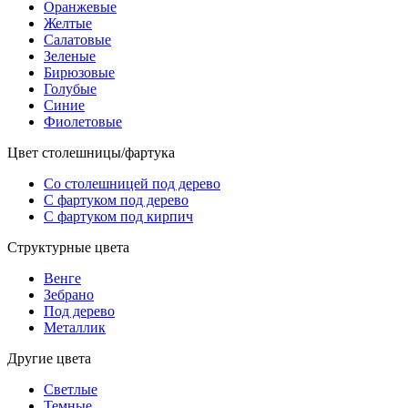
Оранжевые
Желтые
Салатовые
Зеленые
Бирюзовые
Голубые
Синие
Фиолетовые
Цвет столешницы/фартука
Со столешницей под дерево
С фартуком под дерево
С фартуком под кирпич
Структурные цвета
Венге
Зебрано
Под дерево
Металлик
Другие цвета
Светлые
Темные