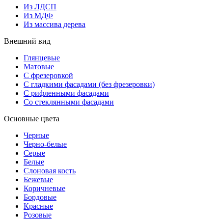
Из ЛДСП
Из МДФ
Из массива дерева
Внешний вид
Глянцевые
Матовые
С фрезеровкой
С гладкими фасадами (без фрезеровки)
С рифленными фасадами
Со стеклянными фасадами
Основные цвета
Черные
Черно-белые
Серые
Белые
Слоновая кость
Бежевые
Коричневые
Бордовые
Красные
Розовые