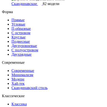
Скандинавские
82 модели
Форма
Прямые
Угловые
П-образные
С островом
Круглые
Подвесные
Двухуровневые
С полуостровом
Двухрядные
Современные
Современные
Минимализм
Модерн
Хай-тек
Скандинавский стиль
Классические
Классика