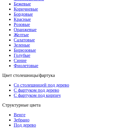
Бежевые
Коричневые
Бордовые
Красные
Розовые
Оранжевые
Желтые
Салатовые
Зеленые
Бирюзовые
Голубые
Синие
Фиолетовые
Цвет столешницы/фартука
Со столешницей под дерево
С фартуком под дерево
С фартуком под кирпич
Структурные цвета
Венге
Зебрано
Под дерево