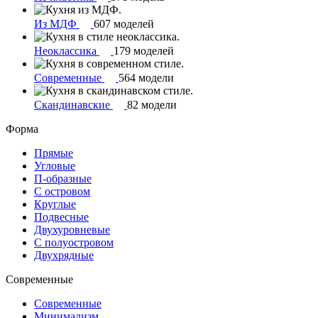
Из МДФ
607 моделей
Неоклассика
179 моделей
Современные
564 модели
Скандинавские
82 модели
Форма
Прямые
Угловые
П-образные
С островом
Круглые
Подвесные
Двухуровневые
С полуостровом
Двухрядные
Современные
Современные
Минимализм