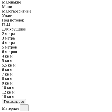
Маленькие
Мини
Малогабаритные
Узкие
Под потолок
П-44
Для хрущевки
2 метра
3 метра
4 метра
5 метров
6 метров
4 кв м
5 кв м
5,5 кв м
6 кв м
7 кв м
8 кв м
9 кв м
10 кв м
12 кв м
18 кв м
Показать все
Материал