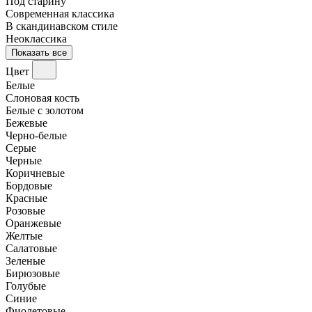
Под старину
Современная классика
В скандинавском стиле
Неоклассика
Показать все
Цвет
Белые
Слоновая кость
Белые с золотом
Бежевые
Черно-белые
Серые
Черные
Коричневые
Бордовые
Красные
Розовые
Оранжевые
Желтые
Салатовые
Зеленые
Бирюзовые
Голубые
Синие
Фиолетовые