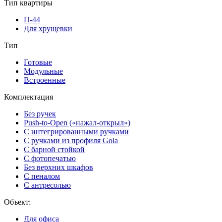
Тип квартиры
П-44
Для хрущевки
Тип
Готовые
Модульные
Встроенные
Комплектация
Без ручек
Push-to-Open («нажал-открыл»)
С интегрированными ручками
С ручками из профиля Gola
С барной стойкой
С фотопечатью
Без верхних шкафов
С пеналом
С антресолью
Объект:
Для офиса