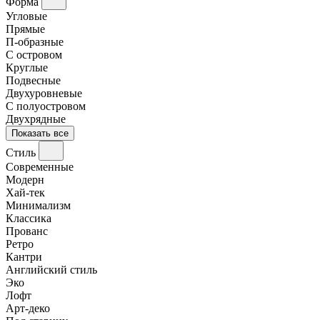
Форма
Угловые
Прямые
П-образные
С островом
Круглые
Подвесные
Двухуровневые
С полуостровом
Двухрядные
Показать все
Стиль
Современные
Модерн
Хай-тек
Минимализм
Классика
Прованс
Ретро
Кантри
Английский стиль
Эко
Лофт
Арт-деко