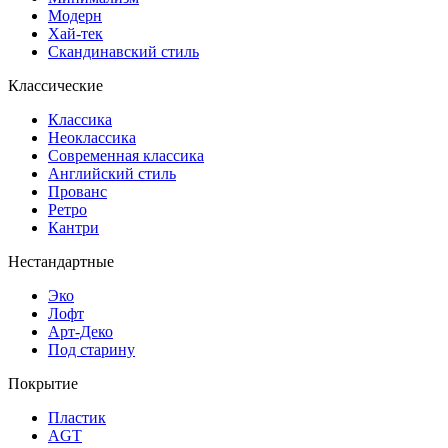
Модерн
Хай-тек
Скандинавский стиль
Классические
Классика
Неоклассика
Современная классика
Английский стиль
Прованс
Ретро
Кантри
Нестандартные
Эко
Лофт
Арт-Деко
Под старину
Покрытие
Пластик
AGT