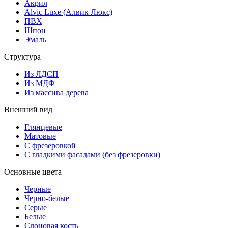
Акрил
Alvic Luxe (Алвик Люкс)
ПВХ
Шпон
Эмаль
Структура
Из ЛДСП
Из МДФ
Из массива дерева
Внешний вид
Глянцевые
Матовые
С фрезеровкой
С гладкими фасадами (без фрезеровки)
Основные цвета
Черные
Черно-белые
Серые
Белые
Слоновая кость