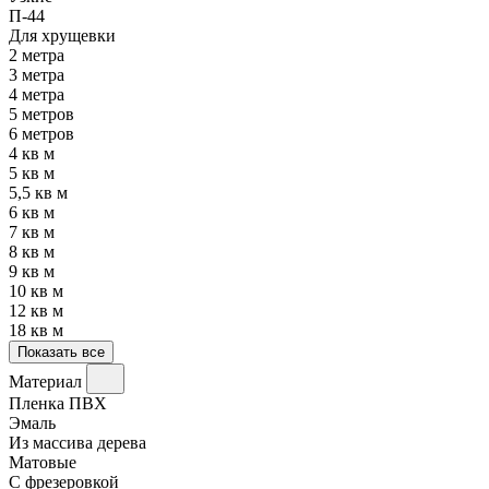
П-44
Для хрущевки
2 метра
3 метра
4 метра
5 метров
6 метров
4 кв м
5 кв м
5,5 кв м
6 кв м
7 кв м
8 кв м
9 кв м
10 кв м
12 кв м
18 кв м
Показать все
Материал
Пленка ПВХ
Эмаль
Из массива дерева
Матовые
С фрезеровкой