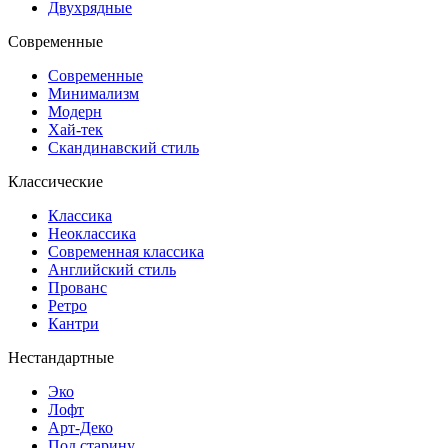
Двухрядные
Современные
Современные
Минимализм
Модерн
Хай-тек
Скандинавский стиль
Классические
Классика
Неоклассика
Современная классика
Английский стиль
Прованс
Ретро
Кантри
Нестандартные
Эко
Лофт
Арт-Деко
Под старину