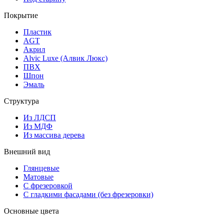
Покрытие
Пластик
AGT
Акрил
Alvic Luxe (Алвик Люкс)
ПВХ
Шпон
Эмаль
Структура
Из ЛДСП
Из МДФ
Из массива дерева
Внешний вид
Глянцевые
Матовые
С фрезеровкой
С гладкими фасадами (без фрезеровки)
Основные цвета