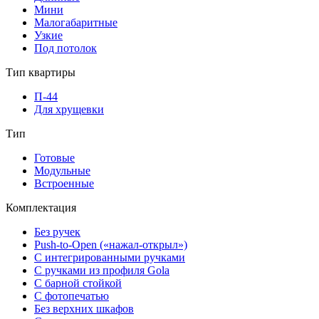
Мини
Малогабаритные
Узкие
Под потолок
Тип квартиры
П-44
Для хрущевки
Тип
Готовые
Модульные
Встроенные
Комплектация
Без ручек
Push-to-Open («нажал-открыл»)
С интегрированными ручками
С ручками из профиля Gola
С барной стойкой
С фотопечатью
Без верхних шкафов