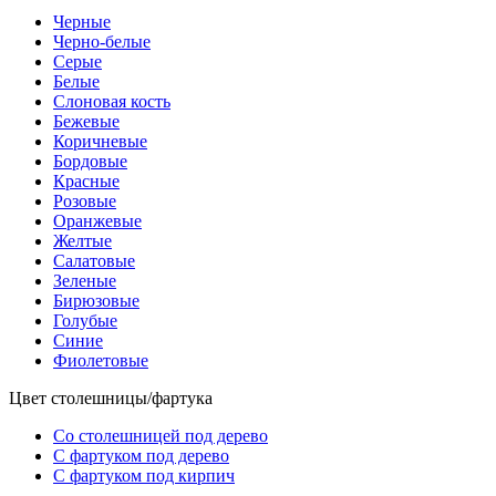
Черные
Черно-белые
Серые
Белые
Слоновая кость
Бежевые
Коричневые
Бордовые
Красные
Розовые
Оранжевые
Желтые
Салатовые
Зеленые
Бирюзовые
Голубые
Синие
Фиолетовые
Цвет столешницы/фартука
Со столешницей под дерево
С фартуком под дерево
С фартуком под кирпич