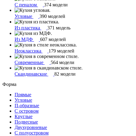
С пеналом
374 модели
Угловые
390 моделей
Из пластика
371 модель
Из МДФ
607 моделей
Неоклассика
179 моделей
Современные
564 модели
Скандинавские
82 модели
Форма
Прямые
Угловые
П-образные
С островом
Круглые
Подвесные
Двухуровневые
С полуостровом