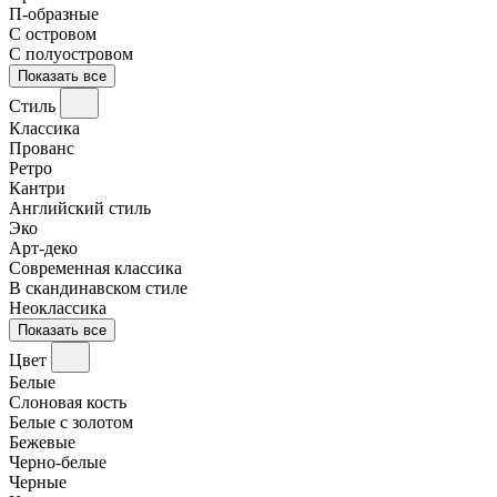
П-образные
С островом
С полуостровом
Показать все
Стиль
Классика
Прованс
Ретро
Кантри
Английский стиль
Эко
Арт-деко
Современная классика
В скандинавском стиле
Неоклассика
Показать все
Цвет
Белые
Слоновая кость
Белые с золотом
Бежевые
Черно-белые
Черные