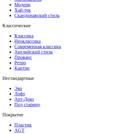
Модерн
Хай-тек
Скандинавский стиль
Классические
Классика
Неоклассика
Современная классика
Английский стиль
Прованс
Ретро
Кантри
Нестандартные
Эко
Лофт
Арт-Деко
Под старину
Покрытие
Пластик
AGT