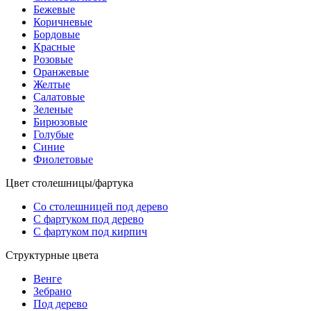
Бежевые
Коричневые
Бордовые
Красные
Розовые
Оранжевые
Желтые
Салатовые
Зеленые
Бирюзовые
Голубые
Синие
Фиолетовые
Цвет столешницы/фартука
Со столешницей под дерево
С фартуком под дерево
С фартуком под кирпич
Структурные цвета
Венге
Зебрано
Под дерево