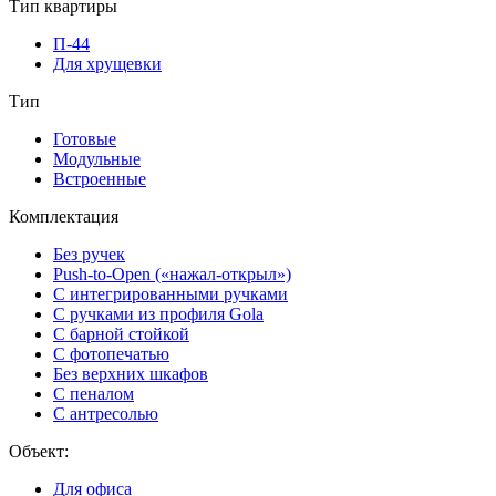
Тип квартиры
П-44
Для хрущевки
Тип
Готовые
Модульные
Встроенные
Комплектация
Без ручек
Push-to-Open («нажал-открыл»)
С интегрированными ручками
С ручками из профиля Gola
С барной стойкой
С фотопечатью
Без верхних шкафов
С пеналом
С антресолью
Объект:
Для офиса