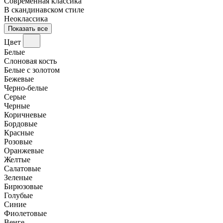
Современная классика
В скандинавском стиле
Неоклассика
Показать все
Цвет
Белые
Слоновая кость
Белые с золотом
Бежевые
Черно-белые
Серые
Черные
Коричневые
Бордовые
Красные
Розовые
Оранжевые
Желтые
Салатовые
Зеленые
Бирюзовые
Голубые
Синие
Фиолетовые
Венге