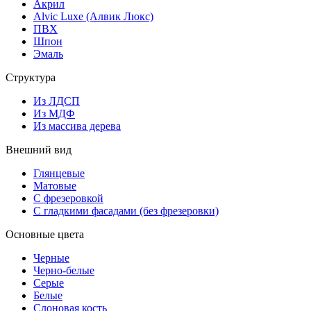
Акрил
Alvic Luxe (Алвик Люкс)
ПВХ
Шпон
Эмаль
Структура
Из ЛДСП
Из МДФ
Из массива дерева
Внешний вид
Глянцевые
Матовые
С фрезеровкой
С гладкими фасадами (без фрезеровки)
Основные цвета
Черные
Черно-белые
Серые
Белые
Слоновая кость