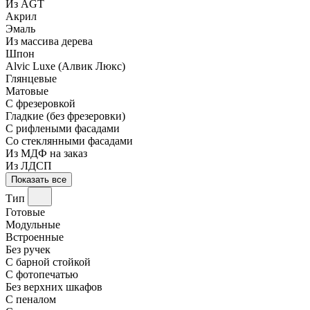
Из AGT
Акрил
Эмаль
Из массива дерева
Шпон
Alvic Luxe (Алвик Люкс)
Глянцевые
Матовые
С фрезеровкой
Гладкие (без фрезеровки)
С рифлеными фасадами
Со стеклянными фасадами
Из МДФ на заказ
Из ЛДСП
Показать все
Тип
Готовые
Модульные
Встроенные
Без ручек
С барной стойкой
С фотопечатью
Без верхних шкафов
С пеналом