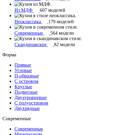
Из МДФ
607 моделей
Неоклассика
179 моделей
Современные
564 модели
Скандинавские
82 модели
Форма
Прямые
Угловые
П-образные
С островом
Круглые
Подвесные
Двухуровневые
С полуостровом
Двухрядные
Современные
Современные
Минимализм