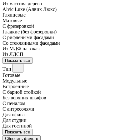
Из массива дерева
Alvic Luxe (Алвик Люкс)
Глянцевые
Матовые
С фрезеровкой
Гладкие (без фрезеровки)
С рифлеными фасадами
Со стеклянными фасадами
Из МДФ на заказ
Из ЛДСП
Показать все
Тип
Готовые
Модульные
Встроенные
С барной стойкой
Без верхних шкафов
С пеналом
С антресолями
Для офиса
Для студии
Для гостиной
Показать все
Сбросить фильтр