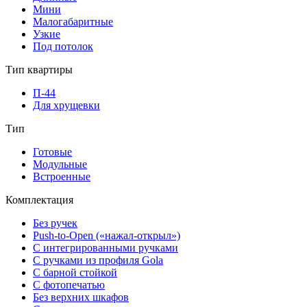
Мини
Малогабаритные
Узкие
Под потолок
Тип квартиры
П-44
Для хрущевки
Тип
Готовые
Модульные
Встроенные
Комплектация
Без ручек
Push-to-Open («нажал-открыл»)
С интегрированными ручками
С ручками из профиля Gola
С барной стойкой
С фотопечатью
Без верхних шкафов