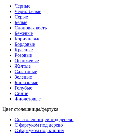
Черные
Черно-белые
Серые
Белые
Слоновая кость
Бежевые
Коричневые
Бордовые
Красные
Розовые
Оранжевые
Желтые
Салатовые
Зеленые
Бирюзовые
Голубые
Синие
Фиолетовые
Цвет столешницы/фартука
Со столешницей под дерево
С фартуком под дерево
С фартуком под кирпич