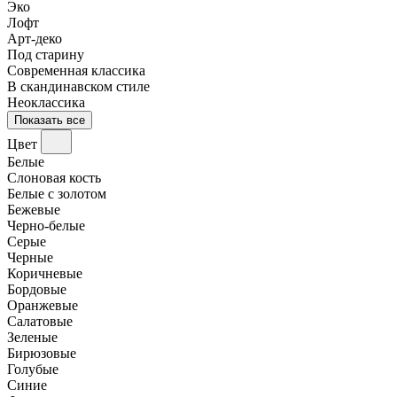
Эко
Лофт
Арт-деко
Под старину
Современная классика
В скандинавском стиле
Неоклассика
Показать все
Цвет
Белые
Слоновая кость
Белые с золотом
Бежевые
Черно-белые
Серые
Черные
Коричневые
Бордовые
Оранжевые
Салатовые
Зеленые
Бирюзовые
Голубые
Синие