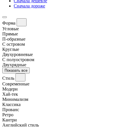
Сначала дешевле
Сначала дороже
Форма
Угловые
Прямые
П-образные
С островом
Круглые
Двухуровневые
С полуостровом
Двухрядные
Показать все
Стиль
Современные
Модерн
Хай-тек
Минимализм
Классика
Прованс
Ретро
Кантри
Английский стиль