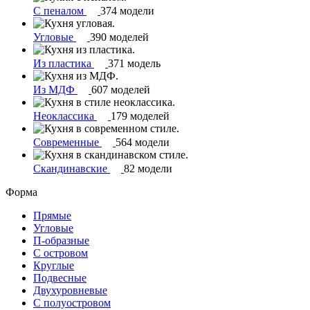
С пеналом
374 модели
Угловые
390 моделей
Из пластика
371 модель
Из МДФ
607 моделей
Неоклассика
179 моделей
Современные
564 модели
Скандинавские
82 модели
Форма
Прямые
Угловые
П-образные
С островом
Круглые
Подвесные
Двухуровневые
С полуостровом