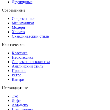
Двухрядные
Современные
Современные
Минимализм
Модерн
Хай-тек
Скандинавский стиль
Классические
Классика
Неоклассика
Современная классика
Английский стиль
Прованс
Ретро
Кантри
Нестандартные
Эко
Лофт
Арт-Деко
Под старину