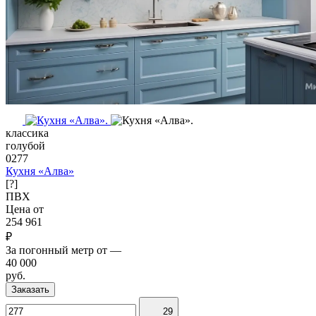
классика
голубой
0277
Кухня «Алва»
[?]
ПВХ
Цена от
254 961
₽
За погонный метр от
—
40 000
руб.
Заказать
29