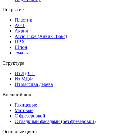
Покрытие
Пластик
AGT
Акрил
Alvic Luxe (Алвик Люкс)
ПВХ
Шпон
Эмаль
Структура
Из ЛДСП
Из МДФ
Из массива дерева
Внешний вид
Глянцевые
Матовые
С фрезеровкой
С гладкими фасадами (без фрезеровки)
Основные цвета