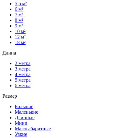
5,5 м²
6 м²
7 м²
8 м²
9 м²
10 м²
12 м²
18 м²
Длина
2 метра
3 метра
4 метра
5 метра
6 метра
Размер
Большие
Маленькие
Длинные
Мини
Малогабаритные
Узкие