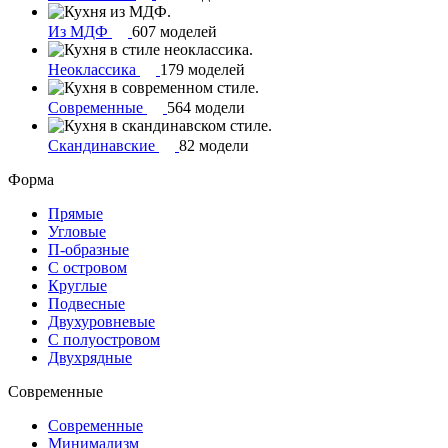
Из МДФ
607 моделей
Неоклассика
179 моделей
Современные
564 модели
Скандинавские
82 модели
Форма
Прямые
Угловые
П-образные
С островом
Круглые
Подвесные
Двухуровневые
С полуостровом
Двухрядные
Современные
Современные
Минимализм