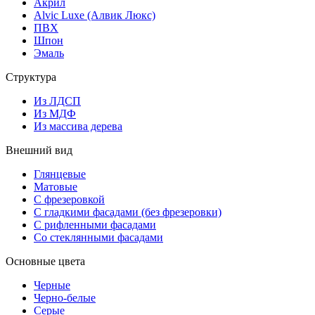
Акрил
Alvic Luxe (Алвик Люкс)
ПВХ
Шпон
Эмаль
Структура
Из ЛДСП
Из МДФ
Из массива дерева
Внешний вид
Глянцевые
Матовые
С фрезеровкой
С гладкими фасадами (без фрезеровки)
С рифленными фасадами
Со стеклянными фасадами
Основные цвета
Черные
Черно-белые
Серые