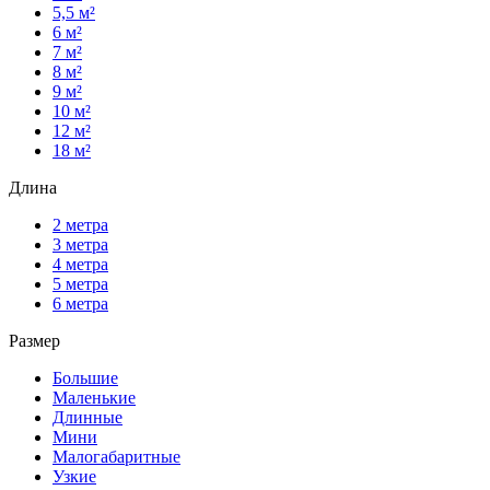
5,5 м²
6 м²
7 м²
8 м²
9 м²
10 м²
12 м²
18 м²
Длина
2 метра
3 метра
4 метра
5 метра
6 метра
Размер
Большие
Маленькие
Длинные
Мини
Малогабаритные
Узкие