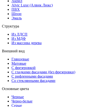
Акрил
Alvic Luxe (Алвик Люкс)
ПВХ
Шпон
Эмаль
Структура
Из ЛДСП
Из МДФ
Из массива дерева
Внешний вид
Глянцевые
Матовые
С фрезеровкой
С гладкими фасадами (без фрезеровки)
С рифленными фасадами
Со стеклянными фасадами
Основные цвета
Черные
Черно-белые
Серые