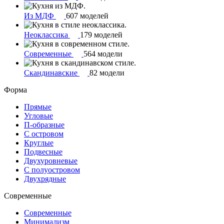
Из МДФ
607 моделей
Неоклассика
179 моделей
Современные
564 модели
Скандинавские
82 модели
Форма
Прямые
Угловые
П-образные
С островом
Круглые
Подвесные
Двухуровневые
С полуостровом
Двухрядные
Современные
Современные
Минимализм