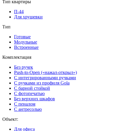
Тип квартиры
П-44
Для хрущевки
Тип
Готовые
Модульные
Встроенные
Комплектация
Без ручек
Push-to-Open («нажал-открыл»)
С интегрированными ручками
С ручками из профиля Gola
С барной стойкой
С фотопечатью
Без верхних шкафов
С пеналом
С антресолью
Объект:
Для офиса