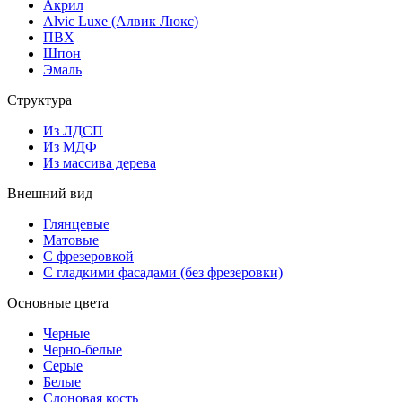
Акрил
Alvic Luxe (Алвик Люкс)
ПВХ
Шпон
Эмаль
Структура
Из ЛДСП
Из МДФ
Из массива дерева
Внешний вид
Глянцевые
Матовые
С фрезеровкой
С гладкими фасадами (без фрезеровки)
Основные цвета
Черные
Черно-белые
Серые
Белые
Слоновая кость