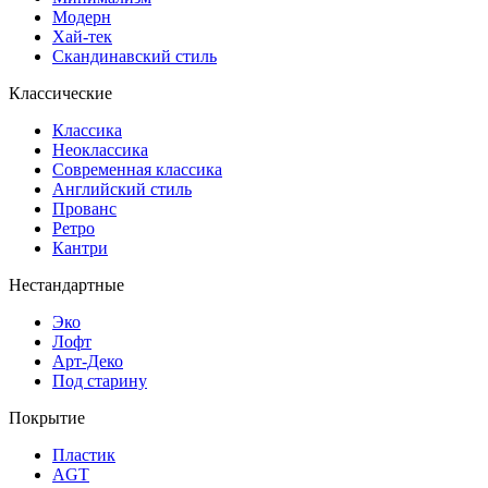
Модерн
Хай-тек
Скандинавский стиль
Классические
Классика
Неоклассика
Современная классика
Английский стиль
Прованс
Ретро
Кантри
Нестандартные
Эко
Лофт
Арт-Деко
Под старину
Покрытие
Пластик
AGT