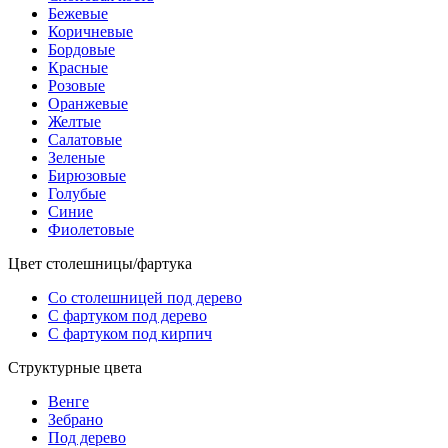
Бежевые
Коричневые
Бордовые
Красные
Розовые
Оранжевые
Желтые
Салатовые
Зеленые
Бирюзовые
Голубые
Синие
Фиолетовые
Цвет столешницы/фартука
Со столешницей под дерево
С фартуком под дерево
С фартуком под кирпич
Структурные цвета
Венге
Зебрано
Под дерево