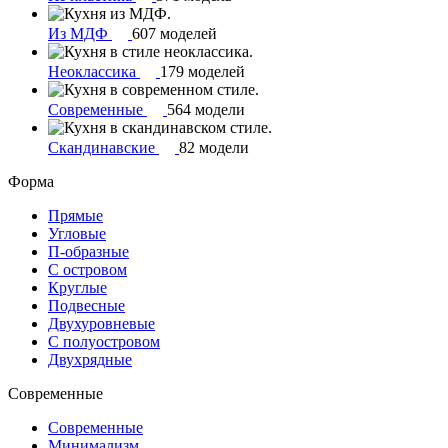
Из МДФ
607 моделей
Неоклассика
179 моделей
Современные
564 модели
Скандинавские
82 модели
Форма
Прямые
Угловые
П-образные
С островом
Круглые
Подвесные
Двухуровневые
С полуостровом
Двухрядные
Современные
Современные
Минимализм