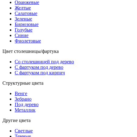
Оранжевые
Желтые
Салатовые
Зеленые
Бирюзовые
Голубые
Синие
Фиолетовые
Цвет столешницы/фартука
Со столешницей под дерево
С фартуком под дерево
С фартуком под кирпич
Структурные цвета
Венге
Зебрано
Под дерево
Металлик
Другие цвета
Светлые
Темные