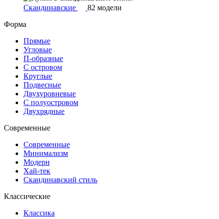
Скандинавские
82 модели
Форма
Прямые
Угловые
П-образные
С островом
Круглые
Подвесные
Двухуровневые
С полуостровом
Двухрядные
Современные
Современные
Минимализм
Модерн
Хай-тек
Скандинавский стиль
Классические
Классика