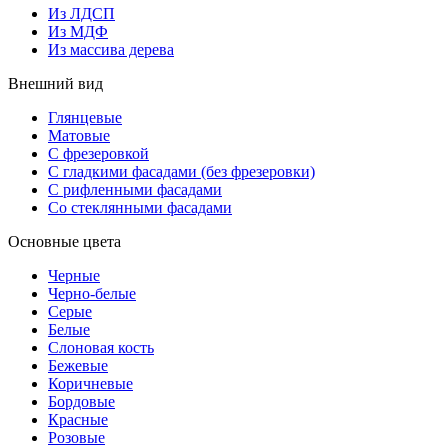
Из ЛДСП
Из МДФ
Из массива дерева
Внешний вид
Глянцевые
Матовые
С фрезеровкой
С гладкими фасадами (без фрезеровки)
С рифленными фасадами
Со стеклянными фасадами
Основные цвета
Черные
Черно-белые
Серые
Белые
Слоновая кость
Бежевые
Коричневые
Бордовые
Красные
Розовые