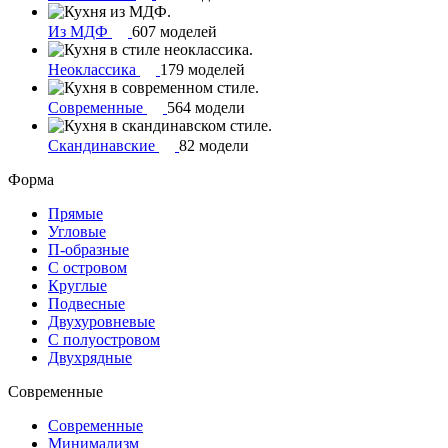
Из МДФ
607 моделей
Неоклассика
179 моделей
Современные
564 модели
Скандинавские
82 модели
Форма
Прямые
Угловые
П-образные
С островом
Круглые
Подвесные
Двухуровневые
С полуостровом
Двухрядные
Современные
Современные
Минимализм