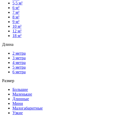
5,5 м²
6 м²
7 м²
8 м²
9 м²
10 м²
12 м²
18 м²
Длина
2 метра
3 метра
4 метра
5 метра
6 метра
Размер
Большие
Маленькие
Длинные
Мини
Малогабаритные
Узкие