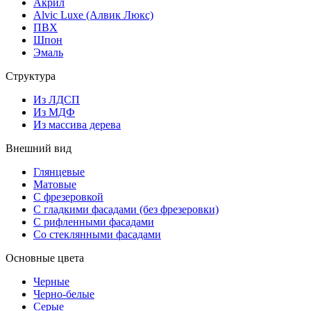
Акрил
Alvic Luxe (Алвик Люкс)
ПВХ
Шпон
Эмаль
Структура
Из ЛДСП
Из МДФ
Из массива дерева
Внешний вид
Глянцевые
Матовые
С фрезеровкой
С гладкими фасадами (без фрезеровки)
С рифленными фасадами
Со стеклянными фасадами
Основные цвета
Черные
Черно-белые
Серые