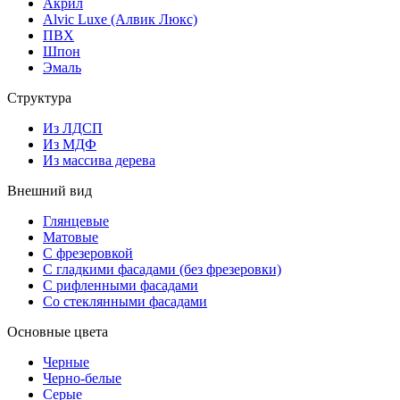
Акрил
Alvic Luxe (Алвик Люкс)
ПВХ
Шпон
Эмаль
Структура
Из ЛДСП
Из МДФ
Из массива дерева
Внешний вид
Глянцевые
Матовые
С фрезеровкой
С гладкими фасадами (без фрезеровки)
С рифленными фасадами
Со стеклянными фасадами
Основные цвета
Черные
Черно-белые
Серые