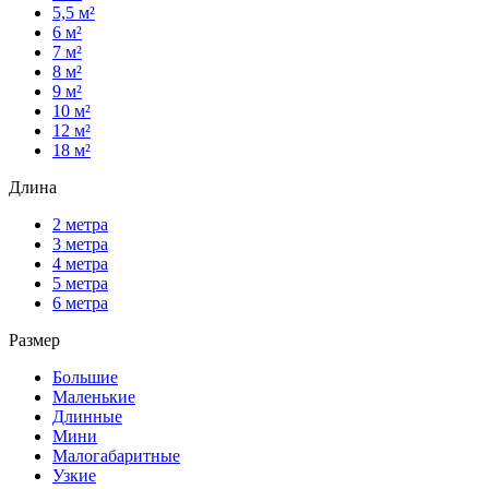
5,5 м²
6 м²
7 м²
8 м²
9 м²
10 м²
12 м²
18 м²
Длина
2 метра
3 метра
4 метра
5 метра
6 метра
Размер
Большие
Маленькие
Длинные
Мини
Малогабаритные
Узкие