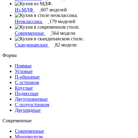
Из МДФ
607 моделей
Неоклассика
179 моделей
Современные
564 модели
Скандинавские
82 модели
Форма
Прямые
Угловые
П-образные
С островом
Круглые
Подвесные
Двухуровневые
С полуостровом
Двухрядные
Современные
Современные
Минимализм