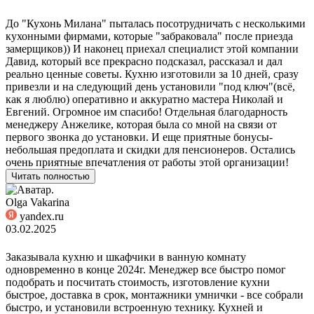
До "Кухонь Милана" пыталась посотрудничать с несколькими
кухонными фирмами, которые "забраковала" после приезда
замерщиков)) И наконец приехал специалист этой компании
Давид, который все прекрасно подсказал, рассказал и дал
реально ценные советы. Кухню изготовили за 10 дней, сразу
привезли и на следующий день установили "под ключ"(всё,
как я люблю) оперативно и аккуратно мастера Николай и
Евгений. Огромное им спасибо! Отдельная благодарность
менеджеру Анжелике, которая была со мной на связи от
первого звонка до установки. И еще приятные бонусы-
небольшая предоплата и скидки для пенсионеров. Остались
очень приятные впечатления от работы этой организации!
Читать полностью
Olga Vakarina
yandex.ru
03.02.2025
Заказывала кухню и шкафчики в ванную комнату
одновременно в конце 2024г. Менеджер все быстро помог
подобрать и посчитать стоимость, изготовление кухни
быстрое, доставка в срок, монтажники умнички - все собрали
быстро, и установили встроенную технику. Кухней и