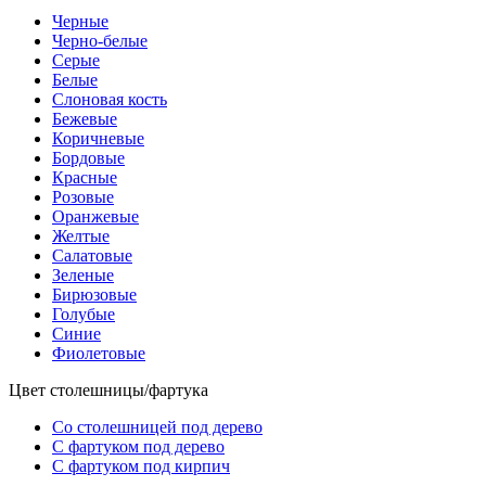
Черные
Черно-белые
Серые
Белые
Слоновая кость
Бежевые
Коричневые
Бордовые
Красные
Розовые
Оранжевые
Желтые
Салатовые
Зеленые
Бирюзовые
Голубые
Синие
Фиолетовые
Цвет столешницы/фартука
Со столешницей под дерево
С фартуком под дерево
С фартуком под кирпич