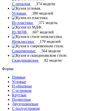
С пеналом
374 модели
Угловые
390 моделей
Из пластика
371 модель
Из МДФ
607 моделей
Неоклассика
179 моделей
Современные
564 модели
Скандинавские
82 модели
Форма
Прямые
Угловые
П-образные
С островом
Круглые
Подвесные
Двухуровневые
С полуостровом