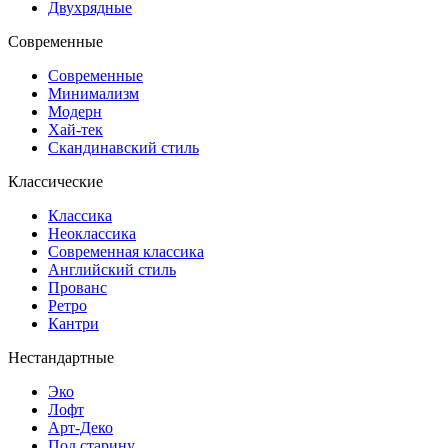
Двухрядные
Современные
Современные
Минимализм
Модерн
Хай-тек
Скандинавский стиль
Классические
Классика
Неоклассика
Современная классика
Английский стиль
Прованс
Ретро
Кантри
Нестандартные
Эко
Лофт
Арт-Деко
Под старину