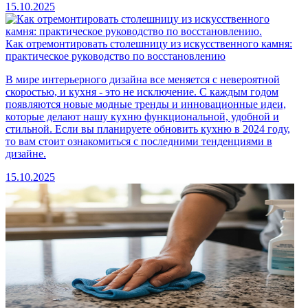
15.10.2025
Как отремонтировать столешницу из искусственного камня:
практическое руководство по восстановлению
В мире интерьерного дизайна все меняется с невероятной
скоростью, и кухня - это не исключение. С каждым годом
появляются новые модные тренды и инновационные идеи,
которые делают нашу кухню функциональной, удобной и
стильной. Если вы планируете обновить кухню в 2024 году,
то вам стоит ознакомиться с последними тенденциями в
дизайне.
15.10.2025