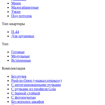
Мини
Малогабаритные
Узкие
Под потолок
Тип квартиры
П-44
Для хрущевки
Тип
Готовые
Модульные
Встроенные
Комплектация
Без ручек
Push-to-Open («нажал-открыл»)
С интегрированными ручками
С ручками из профиля Gola
С барной стойкой
С фотопечатью
Без верхних шкафов