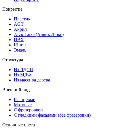
Покрытие
Пластик
AGT
Акрил
Alvic Luxe (Алвик Люкс)
ПВХ
Шпон
Эмаль
Структура
Из ЛДСП
Из МДФ
Из массива дерева
Внешний вид
Глянцевые
Матовые
С фрезеровкой
С гладкими фасадами (без фрезеровки)
Основные цвета