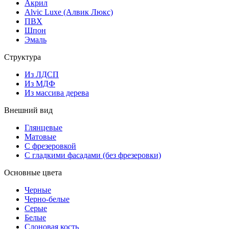
Акрил
Alvic Luxe (Алвик Люкс)
ПВХ
Шпон
Эмаль
Структура
Из ЛДСП
Из МДФ
Из массива дерева
Внешний вид
Глянцевые
Матовые
С фрезеровкой
С гладкими фасадами (без фрезеровки)
Основные цвета
Черные
Черно-белые
Серые
Белые
Слоновая кость