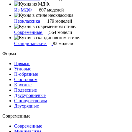
Из МДФ
607 моделей
Неоклассика
179 моделей
Современные
564 модели
Скандинавские
82 модели
Форма
Прямые
Угловые
П-образные
С островом
Круглые
Подвесные
Двухуровневые
С полуостровом
Двухрядные
Современные
Современные
Минимализм