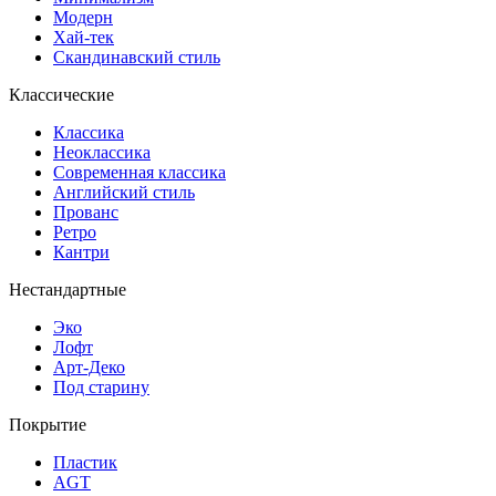
Модерн
Хай-тек
Скандинавский стиль
Классические
Классика
Неоклассика
Современная классика
Английский стиль
Прованс
Ретро
Кантри
Нестандартные
Эко
Лофт
Арт-Деко
Под старину
Покрытие
Пластик
AGT