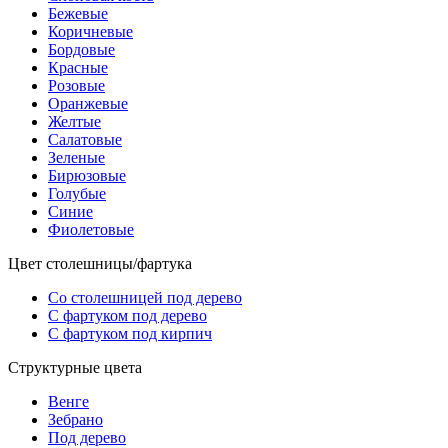
Бежевые
Коричневые
Бордовые
Красные
Розовые
Оранжевые
Желтые
Салатовые
Зеленые
Бирюзовые
Голубые
Синие
Фиолетовые
Цвет столешницы/фартука
Со столешницей под дерево
С фартуком под дерево
С фартуком под кирпич
Структурные цвета
Венге
Зебрано
Под дерево