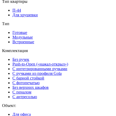
Тип квартиры
П-44
Для хрущевки
Тип
Готовые
Модульные
Встроенные
Комплектация
Без ручек
Push-to-Open («нажал-открыл»)
С интегрированными ручками
С ручками из профиля Gola
С барной стойкой
С фотопечатью
Без верхних шкафов
С пеналом
С антресолью
Объект:
Для офиса