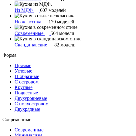
Из МДФ
607 моделей
Неоклассика
179 моделей
Современные
564 модели
Скандинавские
82 модели
Форма
Прямые
Угловые
П-образные
С островом
Круглые
Подвесные
Двухуровневые
С полуостровом
Двухрядные
Современные
Современные
Минимализм