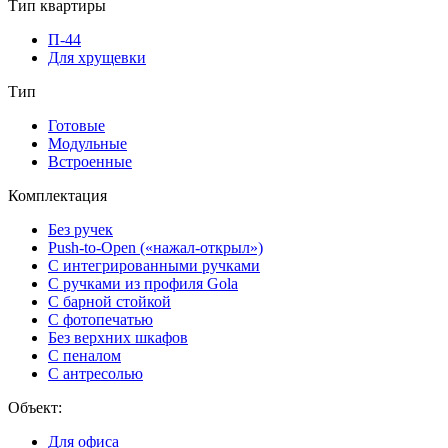
Тип квартиры
П-44
Для хрущевки
Тип
Готовые
Модульные
Встроенные
Комплектация
Без ручек
Push-to-Open («нажал-открыл»)
С интегрированными ручками
С ручками из профиля Gola
С барной стойкой
С фотопечатью
Без верхних шкафов
С пеналом
С антресолью
Объект:
Для офиса