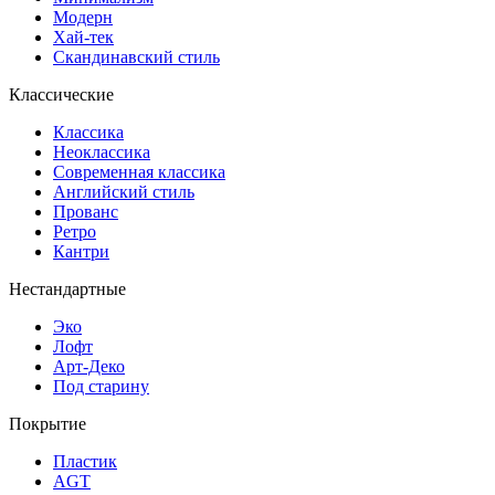
Модерн
Хай-тек
Скандинавский стиль
Классические
Классика
Неоклассика
Современная классика
Английский стиль
Прованс
Ретро
Кантри
Нестандартные
Эко
Лофт
Арт-Деко
Под старину
Покрытие
Пластик
AGT