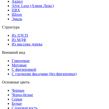
Акрил
Alvic Luxe (Алвик Люкс)
ПВХ
Шпон
Эмаль
Структура
Из ЛДСП
Из МДФ
Из массива дерева
Внешний вид
Глянцевые
Матовые
С фрезеровкой
С гладкими фасадами (без фрезеровки)
Основные цвета
Черные
Черно-белые
Серые
Белые
Слоновая кость