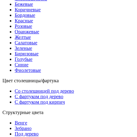
Бежевые
Коричневые
Бордовые
Красные
Розовые
Оранжевые
Желтые
Салатовые
Зеленые
Бирюзовые
Голубые
Синие
Фиолетовые
Цвет столешницы/фартука
Со столешницей под дерево
С фартуком под дерево
С фартуком под кирпич
Структурные цвета
Венге
Зебрано
Под дерево