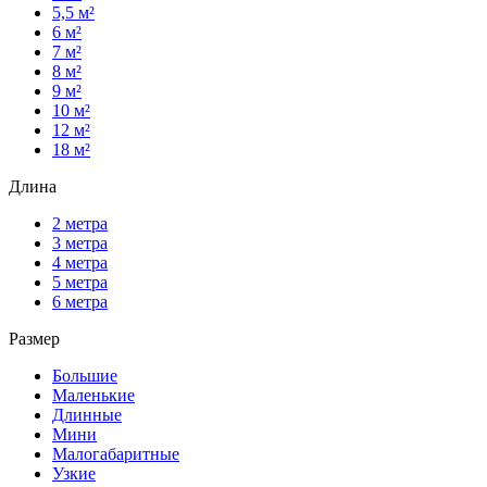
5,5 м²
6 м²
7 м²
8 м²
9 м²
10 м²
12 м²
18 м²
Длина
2 метра
3 метра
4 метра
5 метра
6 метра
Размер
Большие
Маленькие
Длинные
Мини
Малогабаритные
Узкие