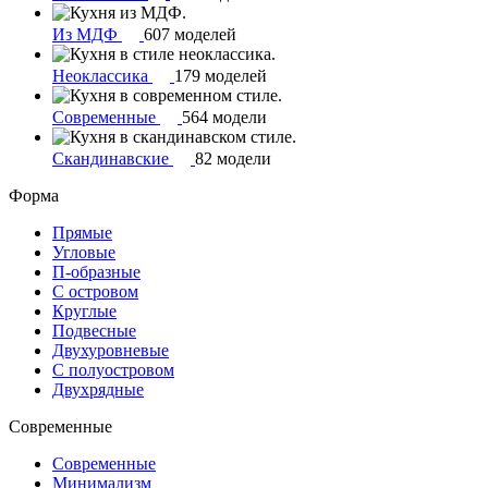
Из МДФ
607 моделей
Неоклассика
179 моделей
Современные
564 модели
Скандинавские
82 модели
Форма
Прямые
Угловые
П-образные
С островом
Круглые
Подвесные
Двухуровневые
С полуостровом
Двухрядные
Современные
Современные
Минимализм