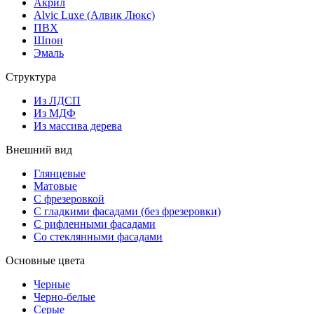
Акрил
Alvic Luxe (Алвик Люкс)
ПВХ
Шпон
Эмаль
Структура
Из ЛДСП
Из МДФ
Из массива дерева
Внешний вид
Глянцевые
Матовые
С фрезеровкой
С гладкими фасадами (без фрезеровки)
С рифленными фасадами
Со стеклянными фасадами
Основные цвета
Черные
Черно-белые
Серые