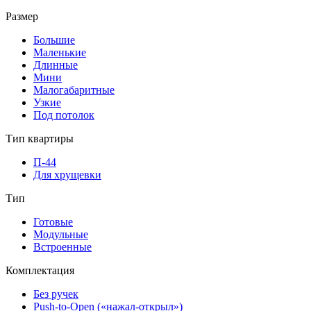
Размер
Большие
Маленькие
Длинные
Мини
Малогабаритные
Узкие
Под потолок
Тип квартиры
П-44
Для хрущевки
Тип
Готовые
Модульные
Встроенные
Комплектация
Без ручек
Push-to-Open («нажал-открыл»)