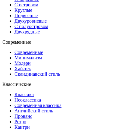
С островом
Круглые
Подвесные
Двухуровневые
С полуостровом
Двухрядные
Современные
Современные
Минимализм
Модерн
Хай-тек
Скандинавский стиль
Классические
Классика
Неоклассика
Современная классика
Английский стиль
Прованс
Ретро
Кантри