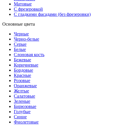
Матовые
С фрезеровкой
С гладкими фасадами (без фрезеровки)
Основные цвета
Черные
Черно-белые
Серые
Белые
Слоновая кость
Бежевые
Коричневые
Бордовые
Красные
Розовые
Оранжевые
Желтые
Салатовые
Зеленые
Бирюзовые
Голубые
Синие
Фиолетовые