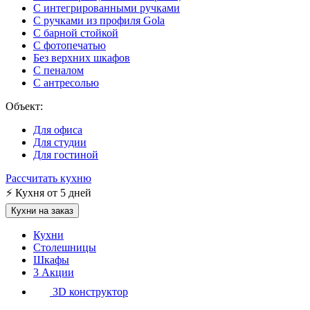
С интегрированными ручками
С ручками из профиля Gola
С барной стойкой
С фотопечатью
Без верхних шкафов
С пеналом
С антресолью
Объект:
Для офиса
Для студии
Для гостиной
Рассчитать кухню
⚡
Кухня от 5 дней
Кухни на заказ
Кухни
Столешницы
Шкафы
3
Акции
3D конструктор