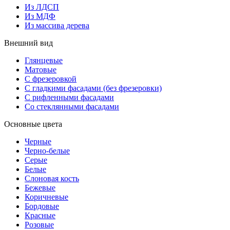
Из ЛДСП
Из МДФ
Из массива дерева
Внешний вид
Глянцевые
Матовые
С фрезеровкой
С гладкими фасадами (без фрезеровки)
С рифленными фасадами
Со стеклянными фасадами
Основные цвета
Черные
Черно-белые
Серые
Белые
Слоновая кость
Бежевые
Коричневые
Бордовые
Красные
Розовые