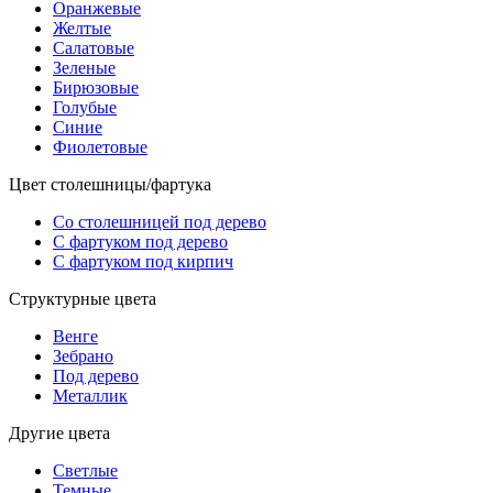
Оранжевые
Желтые
Салатовые
Зеленые
Бирюзовые
Голубые
Синие
Фиолетовые
Цвет столешницы/фартука
Со столешницей под дерево
С фартуком под дерево
С фартуком под кирпич
Структурные цвета
Венге
Зебрано
Под дерево
Металлик
Другие цвета
Светлые
Темные