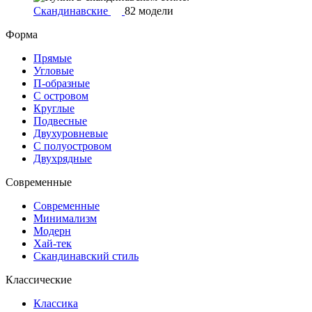
Скандинавские
82 модели
Форма
Прямые
Угловые
П-образные
С островом
Круглые
Подвесные
Двухуровневые
С полуостровом
Двухрядные
Современные
Современные
Минимализм
Модерн
Хай-тек
Скандинавский стиль
Классические
Классика