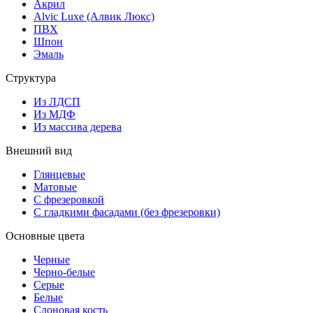
Акрил
Alvic Luxe (Алвик Люкс)
ПВХ
Шпон
Эмаль
Структура
Из ЛДСП
Из МДФ
Из массива дерева
Внешний вид
Глянцевые
Матовые
С фрезеровкой
С гладкими фасадами (без фрезеровки)
Основные цвета
Черные
Черно-белые
Серые
Белые
Слоновая кость