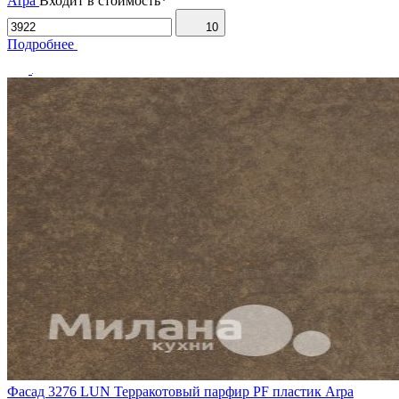
Arpa
Входит в стоимость*
10
Подробнее
Фасад 3276 LUN Терракотовый парфир PF пластик Arpa