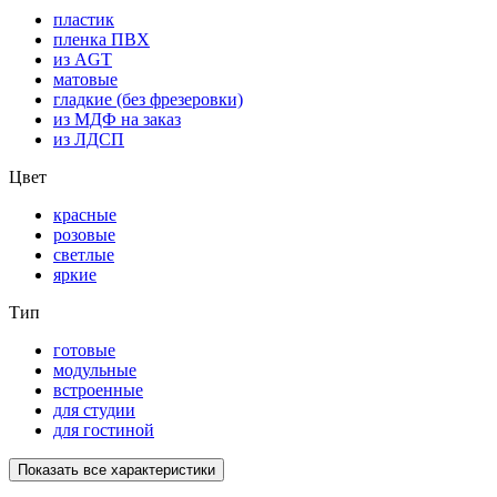
пластик
пленка ПВХ
из AGT
матовые
гладкие (без фрезеровки)
из МДФ на заказ
из ЛДСП
Цвет
красные
розовые
светлые
яркие
Тип
готовые
модульные
встроенные
для студии
для гостиной
Показать все характеристики