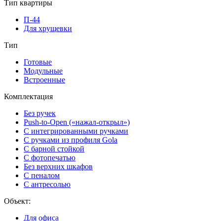
Тип квартиры
П-44
Для хрущевки
Тип
Готовые
Модульные
Встроенные
Комплектация
Без ручек
Push-to-Open («нажал-открыл»)
С интегрированными ручками
С ручками из профиля Gola
С барной стойкой
С фотопечатью
Без верхних шкафов
С пеналом
С антресолью
Объект:
Для офиса