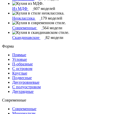
Из МДФ
607 моделей
Неоклассика
179 моделей
Современные
564 модели
Скандинавские
82 модели
Форма
Прямые
Угловые
П-образные
С островом
Круглые
Подвесные
Двухуровневые
С полуостровом
Двухрядные
Современные
Современные
Минимализм