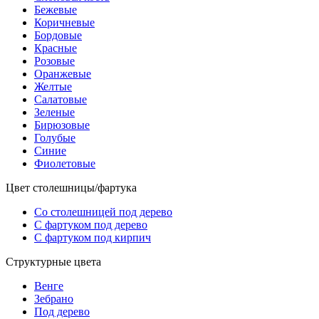
Бежевые
Коричневые
Бордовые
Красные
Розовые
Оранжевые
Желтые
Салатовые
Зеленые
Бирюзовые
Голубые
Синие
Фиолетовые
Цвет столешницы/фартука
Со столешницей под дерево
С фартуком под дерево
С фартуком под кирпич
Структурные цвета
Венге
Зебрано
Под дерево