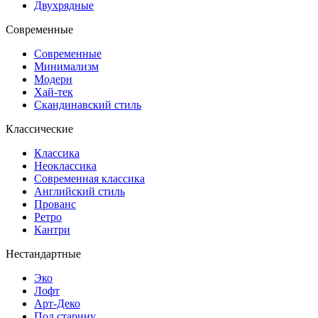
Двухрядные
Современные
Современные
Минимализм
Модерн
Хай-тек
Скандинавский стиль
Классические
Классика
Неоклассика
Современная классика
Английский стиль
Прованс
Ретро
Кантри
Нестандартные
Эко
Лофт
Арт-Деко
Под старину