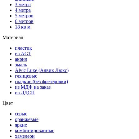
3 метра
4 метра
5 метров
6 метров
18 кв м
Материал
пластик
из AGT
акрил
эмаль
Alvic Luxe (Алвик Люкс)
глянцевые
гладкие (без фрезеровки)
из МДФ на заказ
из ЛДСП
Цвет
серые
оранжевые
яркие
комбинированные
хамелеон