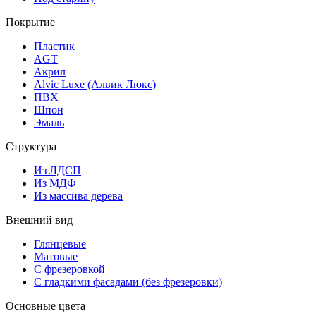
Покрытие
Пластик
AGT
Акрил
Alvic Luxe (Алвик Люкс)
ПВХ
Шпон
Эмаль
Структура
Из ЛДСП
Из МДФ
Из массива дерева
Внешний вид
Глянцевые
Матовые
С фрезеровкой
С гладкими фасадами (без фрезеровки)
Основные цвета