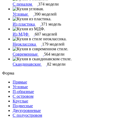
С пеналом
374 модели
Угловые
390 моделей
Из пластика
371 модель
Из МДФ
607 моделей
Неоклассика
179 моделей
Современные
564 модели
Скандинавские
82 модели
Форма
Прямые
Угловые
П-образные
С островом
Круглые
Подвесные
Двухуровневые
С полуостровом