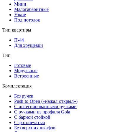
Мини
Малогабаритные
Узкие
Под потолок
Тип квартиры
П-44
Для хрущевки
Тип
Готовые
Модульные
Встроенные
Комплектация
Без ручек
Push-to-Open («нажал-открыл»)
С интегрированными ручками
С ручками из профиля Gola
С барной стойкой
С фотопечатью
Без верхних шкафов