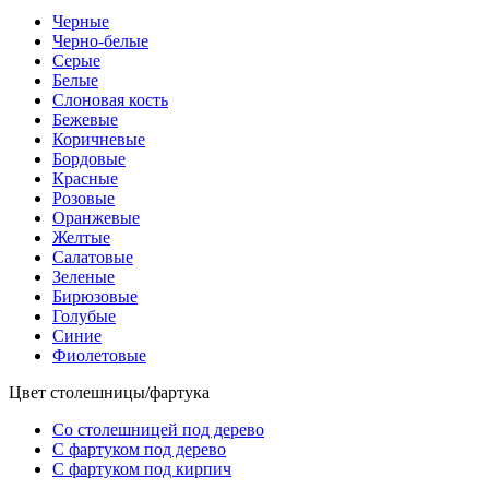
Черные
Черно-белые
Серые
Белые
Слоновая кость
Бежевые
Коричневые
Бордовые
Красные
Розовые
Оранжевые
Желтые
Салатовые
Зеленые
Бирюзовые
Голубые
Синие
Фиолетовые
Цвет столешницы/фартука
Со столешницей под дерево
С фартуком под дерево
С фартуком под кирпич