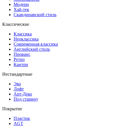
Модерн
Хай-тек
Скандинавский стиль
Классические
Классика
Неоклассика
Современная классика
Английский стиль
Прованс
Ретро
Кантри
Нестандартные
Эко
Лофт
Арт-Деко
Под старину
Покрытие
Пластик
AGT