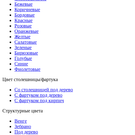
Бежевые
Коричневые
Бордовые
Красные
Розовые
Оранжевые
Желтые
Салатовые
Зеленые
Бирюзовые
Голубые
Синие
Фиолетовые
Цвет столешницы/фартука
Со столешницей под дерево
С фартуком под дерево
С фартуком под кирпич
Структурные цвета
Венге
Зебрано
Под дерево