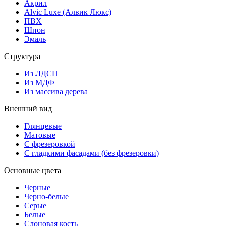
Акрил
Alvic Luxe (Алвик Люкс)
ПВХ
Шпон
Эмаль
Структура
Из ЛДСП
Из МДФ
Из массива дерева
Внешний вид
Глянцевые
Матовые
С фрезеровкой
С гладкими фасадами (без фрезеровки)
Основные цвета
Черные
Черно-белые
Серые
Белые
Слоновая кость