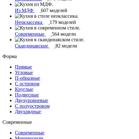
Из МДФ
607 моделей
Неоклассика
179 моделей
Современные
564 модели
Скандинавские
82 модели
Форма
Прямые
Угловые
П-образные
С островом
Круглые
Подвесные
Двухуровневые
С полуостровом
Двухрядные
Современные
Современные
Минимализм