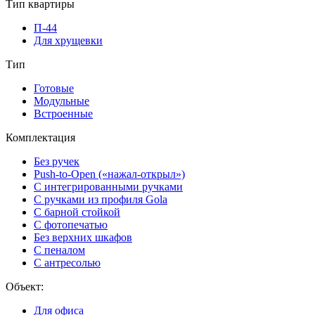
Тип квартиры
П-44
Для хрущевки
Тип
Готовые
Модульные
Встроенные
Комплектация
Без ручек
Push-to-Open («нажал-открыл»)
С интегрированными ручками
С ручками из профиля Gola
С барной стойкой
С фотопечатью
Без верхних шкафов
С пеналом
С антресолью
Объект:
Для офиса