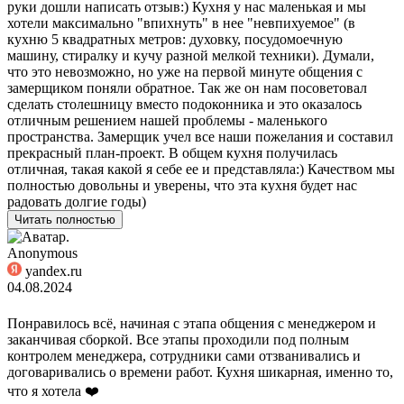
руки дошли написать отзыв:) Кухня у нас маленькая и мы
хотели максимально "впихнуть" в нее "невпихуемое" (в
кухню 5 квадратных метров: духовку, посудомоечную
машину, стиралку и кучу разной мелкой техники). Думали,
что это невозможно, но уже на первой минуте общения с
замерщиком поняли обратное. Так же он нам посоветовал
сделать столешницу вместо подоконника и это оказалось
отличным решением нашей проблемы - маленького
пространства. Замерщик учел все наши пожелания и составил
прекрасный план-проект. В общем кухня получилась
отличная, такая какой я себе ее и представляла:) Качеством мы
полностью довольны и уверены, что эта кухня будет нас
радовать долгие годы)
Читать полностью
Anonymous
yandex.ru
04.08.2024
Понравилось всё, начиная с этапа общения с менеджером и
заканчивая сборкой. Все этапы проходили под полным
контролем менеджера, сотрудники сами отзванивались и
договаривались о времени работ. Кухня шикарная, именно то,
что я хотела ❤️