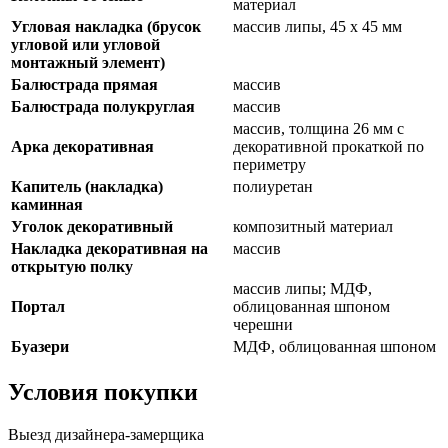
материал
Угловая накладка (брусок
массив липы, 45 х 45 мм
угловой или угловой
монтажный элемент)
Балюстрада прямая
массив
Балюстрада полукруглая
массив
массив, толщина 26 мм с
Арка декоративная
декоративной прокаткой по
периметру
Капитель (накладка)
полиуретан
каминная
Уголок декоративный
композитный материал
Накладка декоративная на
массив
открытую полку
массив липы; МДФ,
Портал
облицованная шпоном
черешни
Буазери
МДФ, облицованная шпоном
Условия покупки
Выезд дизайнера-замерщика