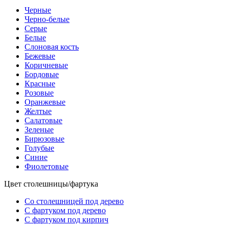
Черные
Черно-белые
Серые
Белые
Слоновая кость
Бежевые
Коричневые
Бордовые
Красные
Розовые
Оранжевые
Желтые
Салатовые
Зеленые
Бирюзовые
Голубые
Синие
Фиолетовые
Цвет столешницы/фартука
Со столешницей под дерево
С фартуком под дерево
С фартуком под кирпич