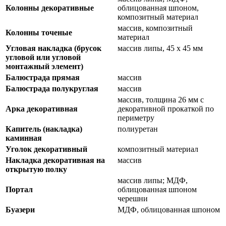
Колонны декоративные
облицованная шпоном,
композитный материал
массив, композитный
Колонны точеные
материал
Угловая накладка (брусок
массив липы, 45 х 45 мм
угловой или угловой
монтажный элемент)
Балюстрада прямая
массив
Балюстрада полукруглая
массив
массив, толщина 26 мм с
Арка декоративная
декоративной прокаткой по
периметру
Капитель (накладка)
полиуретан
каминная
Уголок декоративный
композитный материал
Накладка декоративная на
массив
открытую полку
массив липы; МДФ,
Портал
облицованная шпоном
черешни
Буазери
МДФ, облицованная шпоном