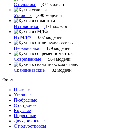
С пеналом
374 модели
Угловые
390 моделей
Из пластика
371 модель
Из МДФ
607 моделей
Неоклассика
179 моделей
Современные
564 модели
Скандинавские
82 модели
Форма
Прямые
Угловые
П-образные
С островом
Круглые
Подвесные
Двухуровневые
С полуостровом