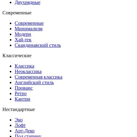
Двухрядные
Современные
Современные
Минимализм
Модерн
Хай-тек
Скандинавский стиль
Классические
Классика
Неоклассика
Современная классика
Английский стиль
Прованс
Ретро
Кантри
Нестандартные
Эко
Лофт
Арт-Деко
Под старину