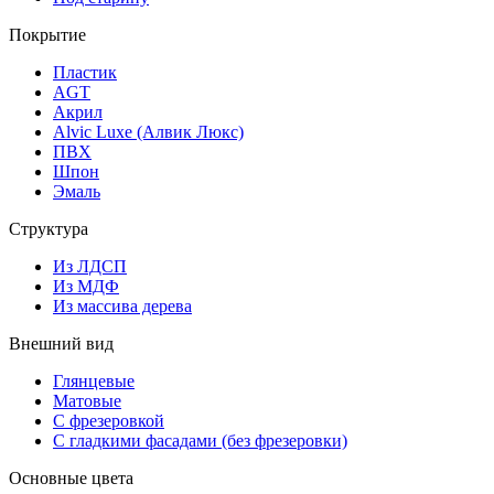
Покрытие
Пластик
AGT
Акрил
Alvic Luxe (Алвик Люкс)
ПВХ
Шпон
Эмаль
Структура
Из ЛДСП
Из МДФ
Из массива дерева
Внешний вид
Глянцевые
Матовые
С фрезеровкой
С гладкими фасадами (без фрезеровки)
Основные цвета