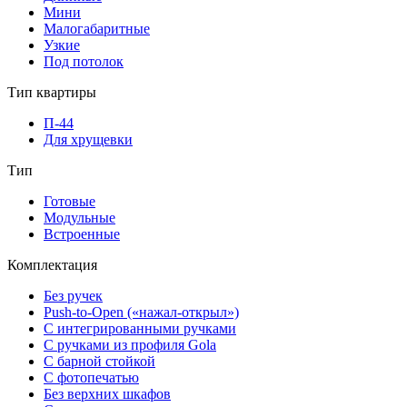
Мини
Малогабаритные
Узкие
Под потолок
Тип квартиры
П-44
Для хрущевки
Тип
Готовые
Модульные
Встроенные
Комплектация
Без ручек
Push-to-Open («нажал-открыл»)
С интегрированными ручками
С ручками из профиля Gola
С барной стойкой
С фотопечатью
Без верхних шкафов