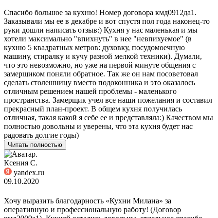
Спасибо большое за кухню! Номер договора кмд0912да1.
Заказывали мы ее в декабре и вот спустя пол года наконец-то
руки дошли написать отзыв:) Кухня у нас маленькая и мы
хотели максимально "впихнуть" в нее "невпихуемое" (в
кухню 5 квадратных метров: духовку, посудомоечную
машину, стиралку и кучу разной мелкой техники). Думали,
что это невозможно, но уже на первой минуте общения с
замерщиком поняли обратное. Так же он нам посоветовал
сделать столешницу вместо подоконника и это оказалось
отличным решением нашей проблемы - маленького
пространства. Замерщик учел все наши пожелания и составил
прекрасный план-проект. В общем кухня получилась
отличная, такая какой я себе ее и представляла:) Качеством мы
полностью довольны и уверены, что эта кухня будет нас
радовать долгие годы)
Читать полностью
Ксения С.
yandex.ru
09.10.2020
Хочу выразить благодарность «Кухни Милана» за
оперативную и профессиональную работу! (Договор