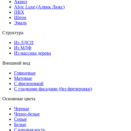
Акрил
Alvic Luxe (Алвик Люкс)
ПВХ
Шпон
Эмаль
Структура
Из ЛДСП
Из МДФ
Из массива дерева
Внешний вид
Глянцевые
Матовые
С фрезеровкой
С гладкими фасадами (без фрезеровки)
Основные цвета
Черные
Черно-белые
Серые
Белые
Слоновая кость