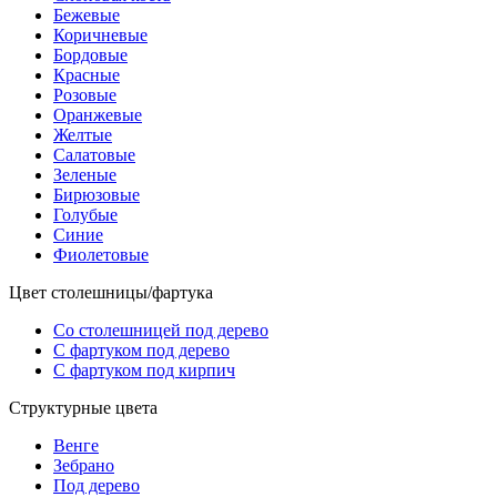
Бежевые
Коричневые
Бордовые
Красные
Розовые
Оранжевые
Желтые
Салатовые
Зеленые
Бирюзовые
Голубые
Синие
Фиолетовые
Цвет столешницы/фартука
Со столешницей под дерево
С фартуком под дерево
С фартуком под кирпич
Структурные цвета
Венге
Зебрано
Под дерево