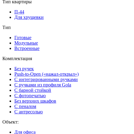
Тип квартиры
П-44
Для хрущевки
Тип
Готовые
Модульные
Встроенные
Комплектация
Без ручек
Push-to-Open («нажал-открыл»)
С интегрированными ручками
С ручками из профиля Gola
С барной стойкой
С фотопечатью
Без верхних шкафов
С пеналом
С антресолью
Объект:
Для офиса