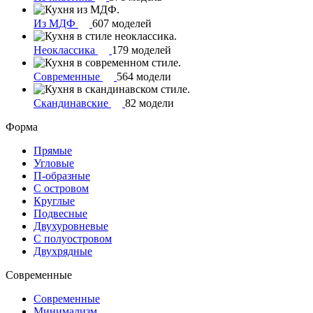
Из МДФ
607 моделей
Неоклассика
179 моделей
Современные
564 модели
Скандинавские
82 модели
Форма
Прямые
Угловые
П-образные
С островом
Круглые
Подвесные
Двухуровневые
С полуостровом
Двухрядные
Современные
Современные
Минимализм