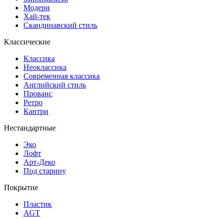
Модерн
Хай-тек
Скандинавский стиль
Классические
Классика
Неоклассика
Современная классика
Английский стиль
Прованс
Ретро
Кантри
Нестандартные
Эко
Лофт
Арт-Деко
Под старину
Покрытие
Пластик
AGT