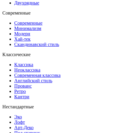
Двухрядные
Современные
Современные
Минимализм
Модерн
Хай-тек
Скандинавский стиль
Классические
Классика
Неоклассика
Современная классика
Английский стиль
Прованс
Ретро
Кантри
Нестандартные
Эко
Лофт
Арт-Деко
Под старину