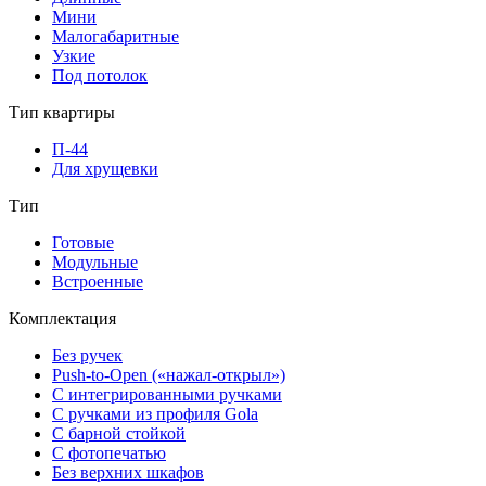
Мини
Малогабаритные
Узкие
Под потолок
Тип квартиры
П-44
Для хрущевки
Тип
Готовые
Модульные
Встроенные
Комплектация
Без ручек
Push-to-Open («нажал-открыл»)
С интегрированными ручками
С ручками из профиля Gola
С барной стойкой
С фотопечатью
Без верхних шкафов