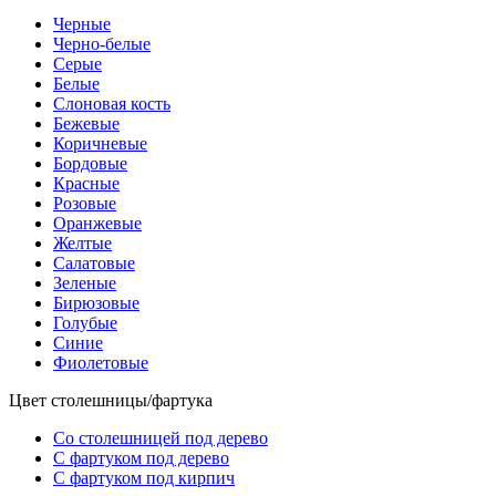
Черные
Черно-белые
Серые
Белые
Слоновая кость
Бежевые
Коричневые
Бордовые
Красные
Розовые
Оранжевые
Желтые
Салатовые
Зеленые
Бирюзовые
Голубые
Синие
Фиолетовые
Цвет столешницы/фартука
Со столешницей под дерево
С фартуком под дерево
С фартуком под кирпич