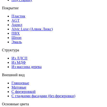
Покрытие
Пластик
AGT
Акрил
Alvic Luxe (Алвик Люкс)
ПВХ
Шпон
Эмаль
Структура
Из ЛДСП
Из МДФ
Из массива дерева
Внешний вид
Глянцевые
Матовые
С фрезеровкой
С гладкими фасадами (без фрезеровки)
Основные цвета