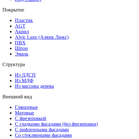
Покрытие
Пластик
AGT
Акрил
Alvic Luxe (Алвик Люкс)
ПВХ
Шпон
Эмаль
Структура
Из ЛДСП
Из МДФ
Из массива дерева
Внешний вид
Глянцевые
Матовые
С фрезеровкой
С гладкими фасадами (без фрезеровки)
С рифленными фасадами
Со стеклянными фасадами