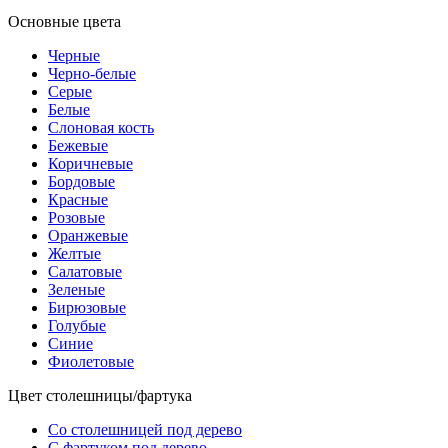
Основные цвета
Черные
Черно-белые
Серые
Белые
Слоновая кость
Бежевые
Коричневые
Бордовые
Красные
Розовые
Оранжевые
Желтые
Салатовые
Зеленые
Бирюзовые
Голубые
Синие
Фиолетовые
Цвет столешницы/фартука
Со столешницей под дерево
С фартуком под дерево