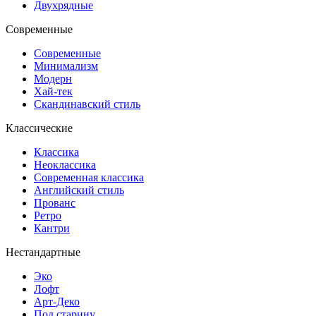
Двухрядные
Современные
Современные
Минимализм
Модерн
Хай-тек
Скандинавский стиль
Классические
Классика
Неоклассика
Современная классика
Английский стиль
Прованс
Ретро
Кантри
Нестандартные
Эко
Лофт
Арт-Деко
Под старину