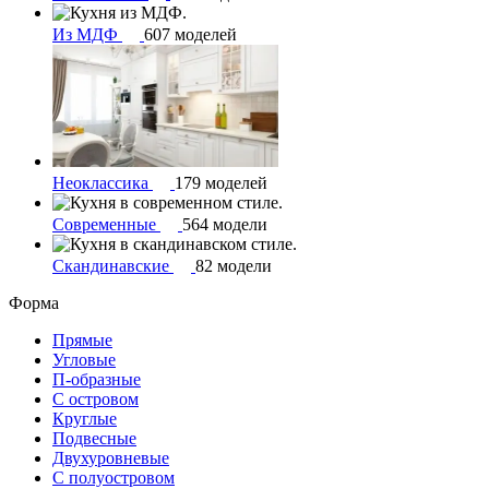
Из МДФ
607 моделей
Неоклассика
179 моделей
Современные
564 модели
Скандинавские
82 модели
Форма
Прямые
Угловые
П-образные
С островом
Круглые
Подвесные
Двухуровневые
С полуостровом