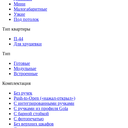
Мини
Малогабаритные
Узкие
Под потолок
Тип квартиры
П-44
Для хрущевки
Тип
Готовые
Модульные
Встроенные
Комплектация
Без ручек
Push-to-Open («нажал-открыл»)
С интегрированными ручками
С ручками из профиля Gola
С барной стойкой
С фотопечатью
Без верхних шкафов