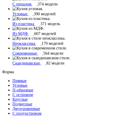
С пеналом
374 модели
Угловые
390 моделей
Из пластика
371 модель
Из МДФ
607 моделей
Неоклассика
179 моделей
Современные
564 модели
Скандинавские
82 модели
Форма
Прямые
Угловые
П-образные
С островом
Круглые
Подвесные
Двухуровневые
С полуостровом