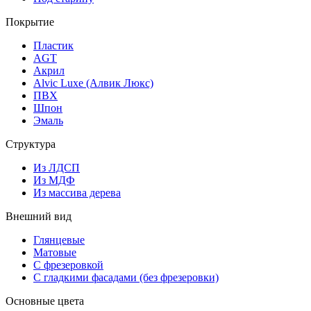
Покрытие
Пластик
AGT
Акрил
Alvic Luxe (Алвик Люкс)
ПВХ
Шпон
Эмаль
Структура
Из ЛДСП
Из МДФ
Из массива дерева
Внешний вид
Глянцевые
Матовые
С фрезеровкой
С гладкими фасадами (без фрезеровки)
Основные цвета