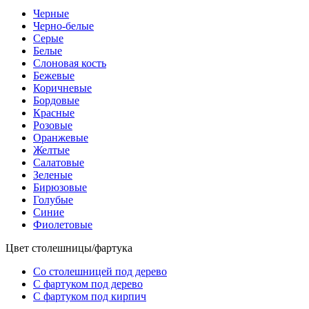
Черные
Черно-белые
Серые
Белые
Слоновая кость
Бежевые
Коричневые
Бордовые
Красные
Розовые
Оранжевые
Желтые
Салатовые
Зеленые
Бирюзовые
Голубые
Синие
Фиолетовые
Цвет столешницы/фартука
Со столешницей под дерево
С фартуком под дерево
С фартуком под кирпич