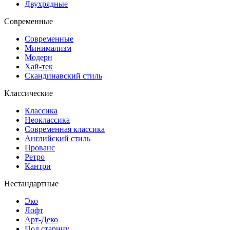
Двухрядные
Современные
Современные
Минимализм
Модерн
Хай-тек
Скандинавский стиль
Классические
Классика
Неоклассика
Современная классика
Английский стиль
Прованс
Ретро
Кантри
Нестандартные
Эко
Лофт
Арт-Деко
Под старину