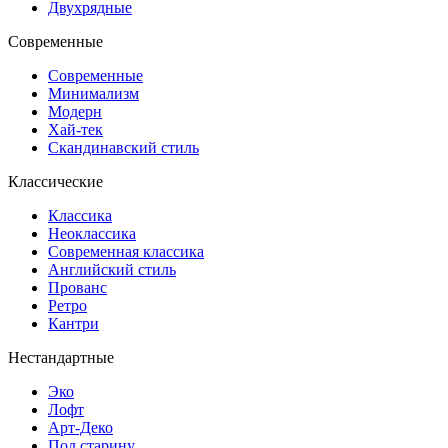
Двухрядные
Современные
Современные
Минимализм
Модерн
Хай-тек
Скандинавский стиль
Классические
Классика
Неоклассика
Современная классика
Английский стиль
Прованс
Ретро
Кантри
Нестандартные
Эко
Лофт
Арт-Деко
Под старину