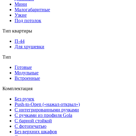
Мини
Малогабаритные
Узкие
Под потолок
Тип квартиры
П-44
Для хрущевки
Тип
Готовые
Модульные
Встроенные
Комплектация
Без ручек
Push-to-Open («нажал-открыл»)
С интегрированными ручками
С ручками из профиля Gola
С барной стойкой
С фотопечатью
Без верхних шкафов