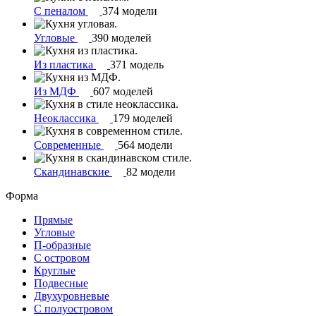
С пеналом
374 модели
Угловые
390 моделей
Из пластика
371 модель
Из МДФ
607 моделей
Неоклассика
179 моделей
Современные
564 модели
Скандинавские
82 модели
Форма
Прямые
Угловые
П-образные
С островом
Круглые
Подвесные
Двухуровневые
С полуостровом