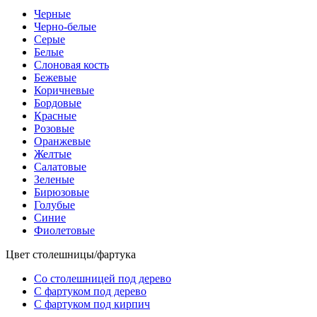
Черные
Черно-белые
Серые
Белые
Слоновая кость
Бежевые
Коричневые
Бордовые
Красные
Розовые
Оранжевые
Желтые
Салатовые
Зеленые
Бирюзовые
Голубые
Синие
Фиолетовые
Цвет столешницы/фартука
Со столешницей под дерево
С фартуком под дерево
С фартуком под кирпич