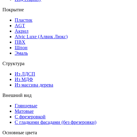
Покрытие
Пластик
AGT
Акрил
Alvic Luxe (Алвик Люкс)
ПВХ
Шпон
Эмаль
Структура
Из ЛДСП
Из МДФ
Из массива дерева
Внешний вид
Глянцевые
Матовые
С фрезеровкой
С гладкими фасадами (без фрезеровки)
Основные цвета