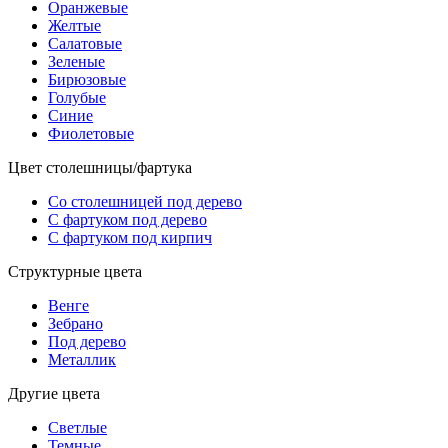
Оранжевые
Желтые
Салатовые
Зеленые
Бирюзовые
Голубые
Синие
Фиолетовые
Цвет столешницы/фартука
Со столешницей под дерево
С фартуком под дерево
С фартуком под кирпич
Структурные цвета
Венге
Зебрано
Под дерево
Металлик
Другие цвета
Светлые
Темные