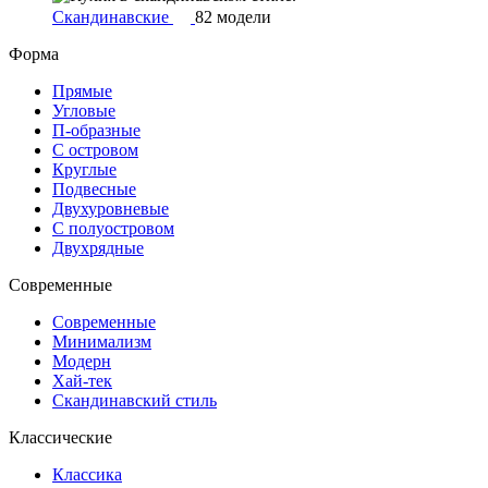
Скандинавские
82 модели
Форма
Прямые
Угловые
П-образные
С островом
Круглые
Подвесные
Двухуровневые
С полуостровом
Двухрядные
Современные
Современные
Минимализм
Модерн
Хай-тек
Скандинавский стиль
Классические
Классика