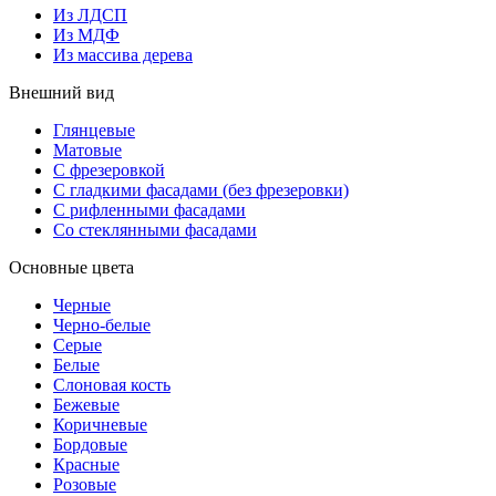
Из ЛДСП
Из МДФ
Из массива дерева
Внешний вид
Глянцевые
Матовые
С фрезеровкой
С гладкими фасадами (без фрезеровки)
С рифленными фасадами
Со стеклянными фасадами
Основные цвета
Черные
Черно-белые
Серые
Белые
Слоновая кость
Бежевые
Коричневые
Бордовые
Красные
Розовые