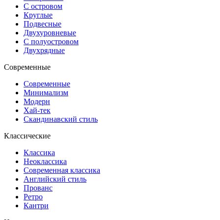
С островом
Круглые
Подвесные
Двухуровневые
С полуостровом
Двухрядные
Современные
Современные
Минимализм
Модерн
Хай-тек
Скандинавский стиль
Классические
Классика
Неоклассика
Современная классика
Английский стиль
Прованс
Ретро
Кантри