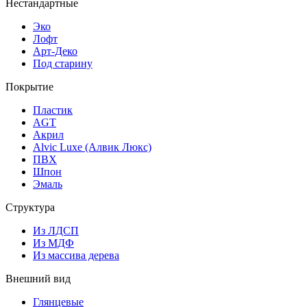
Нестандартные
Эко
Лофт
Арт-Деко
Под старину
Покрытие
Пластик
AGT
Акрил
Alvic Luxe (Алвик Люкс)
ПВХ
Шпон
Эмаль
Структура
Из ЛДСП
Из МДФ
Из массива дерева
Внешний вид
Глянцевые