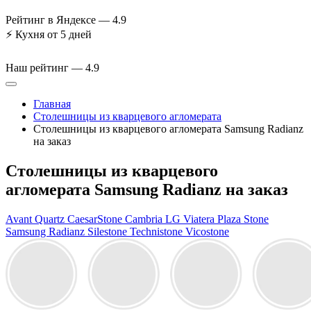
Рейтинг в Яндексе —
4.9
⚡
Кухня от 5 дней
Наш рейтинг —
4.9
Главная
Столешницы из кварцевого агломерата
Столешницы из кварцевого агломерата Samsung Radianz
на заказ
Столешницы из кварцевого
агломерата Samsung Radianz на заказ
Avant Quartz
CaesarStone
Cambria
LG Viatera
Plaza Stone
Samsung Radianz
Silestone
Technistone
Vicostone