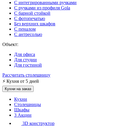
С интегрированными ручками
С ручками из профиля Gola
С барной стойкой
С фотопечатью
Без верхних шкафов
С пеналом
С антресолью
Объект:
Для офиса
Для студии
Для гостиной
Рассчитать столешницу
⚡
Кухня от 5 дней
Кухни на заказ
Кухни
Столешницы
Шкафы
3
Акции
3D конструктор