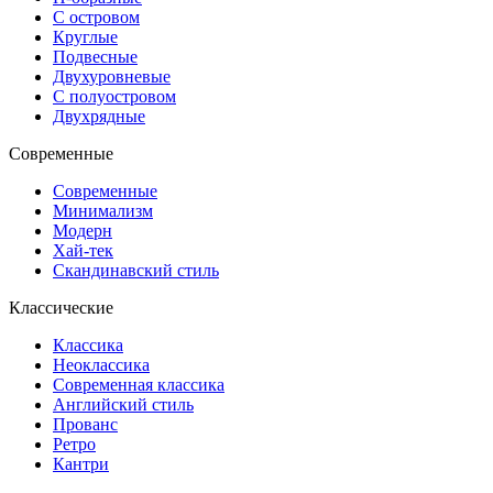
С островом
Круглые
Подвесные
Двухуровневые
С полуостровом
Двухрядные
Современные
Современные
Минимализм
Модерн
Хай-тек
Скандинавский стиль
Классические
Классика
Неоклассика
Современная классика
Английский стиль
Прованс
Ретро
Кантри