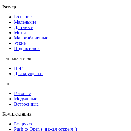
Размер
Большие
Маленькие
Длинные
Мини
Малогабаритные
Узкие
Под потолок
Тип квартиры
П-44
Для хрущевки
Тип
Готовые
Модульные
Встроенные
Комплектация
Без ручек
Push-to-Open («нажал-открыл»)