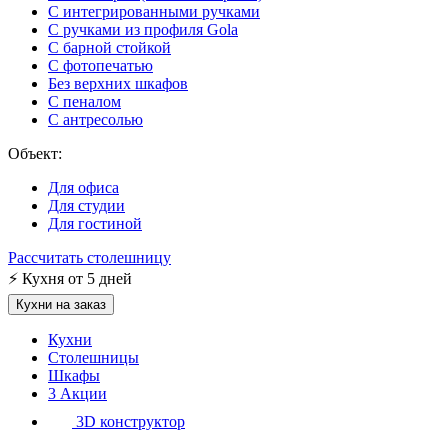
С интегрированными ручками
С ручками из профиля Gola
С барной стойкой
С фотопечатью
Без верхних шкафов
С пеналом
С антресолью
Объект:
Для офиса
Для студии
Для гостиной
Рассчитать столешницу
⚡
Кухня от 5 дней
Кухни на заказ
Кухни
Столешницы
Шкафы
3
Акции
3D конструктор