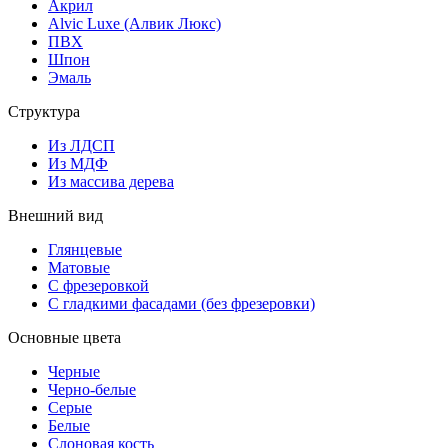
Акрил
Alvic Luxe (Алвик Люкс)
ПВХ
Шпон
Эмаль
Структура
Из ЛДСП
Из МДФ
Из массива дерева
Внешний вид
Глянцевые
Матовые
С фрезеровкой
С гладкими фасадами (без фрезеровки)
Основные цвета
Черные
Черно-белые
Серые
Белые
Слоновая кость