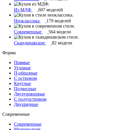
Из МДФ
607 моделей
Неоклассика
179 моделей
Современные
564 модели
Скандинавские
82 модели
Форма
Прямые
Угловые
П-образные
С островом
Круглые
Подвесные
Двухуровневые
С полуостровом
Двухрядные
Современные
Современные
Минимализм