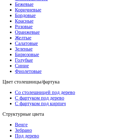
Бежевые
Коричневые
Бордовые
Красные
Розовые
Оранжевые
Желтые
Салатовые
Зеленые
Бирюзовые
Голубые
Синие
Фиолетовые
Цвет столешницы/фартука
Со столешницей под дерево
С фартуком под дерево
С фартуком под кирпич
Структурные цвета
Венге
Зебрано
Под дерево