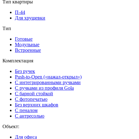
Тип квартиры
П-44
Для хрущевки
Тип
Готовые
Модульные
Встроенные
Комплектация
Без ручек
Push-to-Open («нажал-открыл»)
С интегрированными ручками
С ручками из профиля Gola
С барной стойкой
С фотопечатью
Без верхних шкафов
С пеналом
С антресолью
Объект:
Для офиса