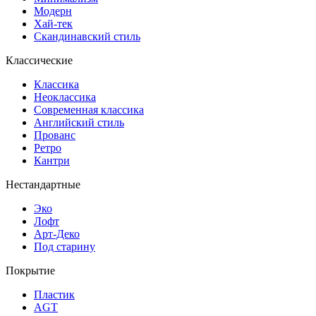
Модерн
Хай-тек
Скандинавский стиль
Классические
Классика
Неоклассика
Современная классика
Английский стиль
Прованс
Ретро
Кантри
Нестандартные
Эко
Лофт
Арт-Деко
Под старину
Покрытие
Пластик
AGT