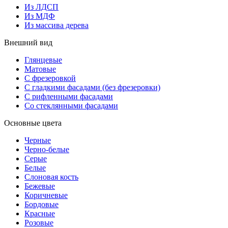
Из ЛДСП
Из МДФ
Из массива дерева
Внешний вид
Глянцевые
Матовые
С фрезеровкой
С гладкими фасадами (без фрезеровки)
С рифленными фасадами
Со стеклянными фасадами
Основные цвета
Черные
Черно-белые
Серые
Белые
Слоновая кость
Бежевые
Коричневые
Бордовые
Красные
Розовые