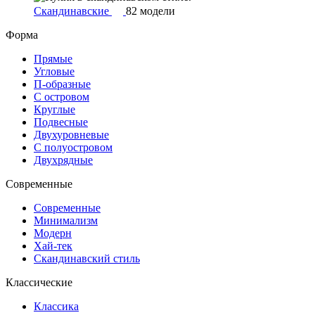
Скандинавские
82 модели
Форма
Прямые
Угловые
П-образные
С островом
Круглые
Подвесные
Двухуровневые
С полуостровом
Двухрядные
Современные
Современные
Минимализм
Модерн
Хай-тек
Скандинавский стиль
Классические
Классика