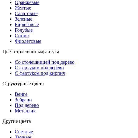
Оранжевые
Желтые
Салатовые
Зеленые
Бирюзовые
Голубые
Синие
Фиолетовые
Цвет столешницы/фартука
Со столешницей под дерево
С фартуком под дерево
С фартуком под кирпич
Структурные цвета
Венге
Зебрано
Под дерево
Металлик
Другие цвета
Светлые
Темные