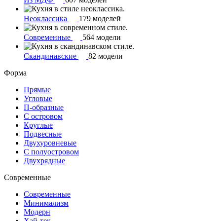
Неоклассика
179 моделей
Современные
564 модели
Скандинавские
82 модели
Форма
Прямые
Угловые
П-образные
С островом
Круглые
Подвесные
Двухуровневые
С полуостровом
Двухрядные
Современные
Современные
Минимализм
Модерн
Хай-тек