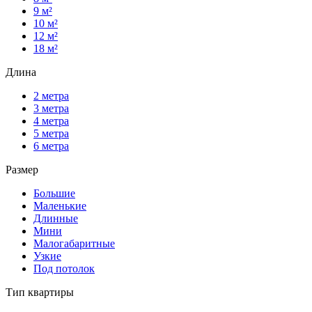
9 м²
10 м²
12 м²
18 м²
Длина
2 метра
3 метра
4 метра
5 метра
6 метра
Размер
Большие
Маленькие
Длинные
Мини
Малогабаритные
Узкие
Под потолок
Тип квартиры