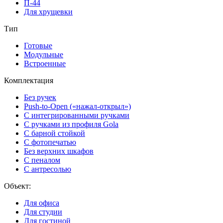
П-44
Для хрущевки
Тип
Готовые
Модульные
Встроенные
Комплектация
Без ручек
Push-to-Open («нажал-открыл»)
С интегрированными ручками
С ручками из профиля Gola
С барной стойкой
С фотопечатью
Без верхних шкафов
С пеналом
С антресолью
Объект:
Для офиса
Для студии
Для гостиной