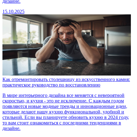
дизайне.
15.10.2025
Как отремонтировать столешницу из искусственного камня:
практическое руководство по восстановлению
В мире интерьерного дизайна все меняется с невероятной
скоростью, и кухня - это не исключение. С каждым годом
появляются новые модные тренды и инновационные идеи,
которые делают нашу кухню функциональной, удобной и
стильной. Если вы планируете обновить кухню в 2024 году,
то вам стоит ознакомиться с последними тенденциями в
дизайне.