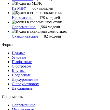
Из МДФ
607 моделей
Неоклассика
179 моделей
Современные
564 модели
Скандинавские
82 модели
Форма
Прямые
Угловые
П-образные
С островом
Круглые
Подвесные
Двухуровневые
С полуостровом
Двухрядные
Современные
Современные
Минимализм