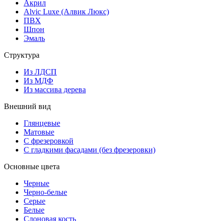
Акрил
Alvic Luxe (Алвик Люкс)
ПВХ
Шпон
Эмаль
Структура
Из ЛДСП
Из МДФ
Из массива дерева
Внешний вид
Глянцевые
Матовые
С фрезеровкой
С гладкими фасадами (без фрезеровки)
Основные цвета
Черные
Черно-белые
Серые
Белые
Слоновая кость