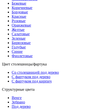
Бежевые
Коричневые
Бордовые
Красные
Розовые
Оранжевые
Желтые
Салатовые
Зеленые
Бирюзовые
Голубые
Синие
Фиолетовые
Цвет столешницы/фартука
Со столешницей под дерево
С фартуком под дерево
С фартуком под кирпич
Структурные цвета
Венге
Зебрано
Под дерево