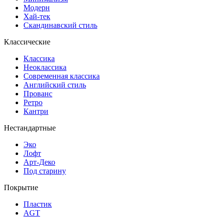
Модерн
Хай-тек
Скандинавский стиль
Классические
Классика
Неоклассика
Современная классика
Английский стиль
Прованс
Ретро
Кантри
Нестандартные
Эко
Лофт
Арт-Деко
Под старину
Покрытие
Пластик
AGT