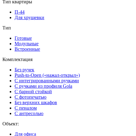
Тип квартиры
П-44
Для хрущевки
Тип
Готовые
Модульные
Встроенные
Комплектация
Без ручек
Push-to-Open («нажал-открыл»)
С интегрированными ручками
С ручками из профиля Gola
С барной стойкой
С фотопечатью
Без верхних шкафов
С пеналом
С антресолью
Объект:
Для офиса