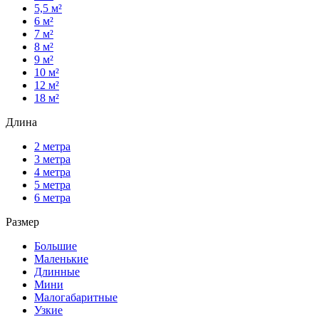
5,5 м²
6 м²
7 м²
8 м²
9 м²
10 м²
12 м²
18 м²
Длина
2 метра
3 метра
4 метра
5 метра
6 метра
Размер
Большие
Маленькие
Длинные
Мини
Малогабаритные
Узкие