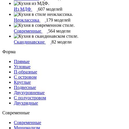
Из МДФ
607 моделей
Неоклассика
179 моделей
Современные
564 модели
Скандинавские
82 модели
Форма
Прямые
Угловые
П-образные
С островом
Круглые
Подвесные
Двухуровневые
С полуостровом
Двухрядные
Современные
Современные
Минимализм