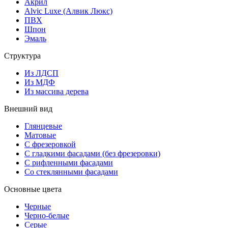
Акрил
Alvic Luxe (Алвик Люкс)
ПВХ
Шпон
Эмаль
Структура
Из ЛДСП
Из МДФ
Из массива дерева
Внешний вид
Глянцевые
Матовые
С фрезеровкой
С гладкими фасадами (без фрезеровки)
С рифленными фасадами
Со стеклянными фасадами
Основные цвета
Черные
Черно-белые
Серые