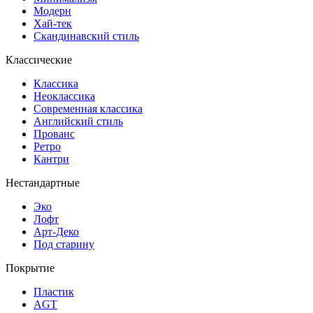
Модерн
Хай-тек
Скандинавский стиль
Классические
Классика
Неоклассика
Современная классика
Английский стиль
Прованс
Ретро
Кантри
Нестандартные
Эко
Лофт
Арт-Деко
Под старину
Покрытие
Пластик
AGT