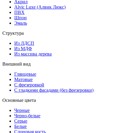
Акрил
Alvic Luxe (Алвик Люкс)
ПВХ
Шпон
Эмаль
Структура
Из ЛДСП
Из МДФ
Из массива дерева
Внешний вид
Глянцевые
Матовые
С фрезеровкой
С гладкими фасадами (без фрезеровки)
Основные цвета
Черные
Черно-белые
Серые
Белые
Слоновая кость