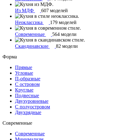
Из МДФ
607 моделей
Неоклассика
179 моделей
Современные
564 модели
Скандинавские
82 модели
Форма
Прямые
Угловые
П-образные
С островом
Круглые
Подвесные
Двухуровневые
С полуостровом
Двухрядные
Современные
Современные
Минимализм