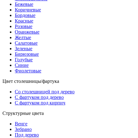
Бежевые
Коричневые
Бордовые
Красные
Розовые
Оранжевые
Желтые
Салатовые
Зеленые
Бирюзовые
Голубые
Синие
Фиолетовые
Цвет столешницы/фартука
Со столешницей под дерево
С фартуком под дерево
С фартуком под кирпич
Структурные цвета
Венге
Зебрано
Под дерево