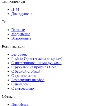
Тип квартиры
П-44
Для хрущевки
Тип
Готовые
Модульные
Встроенные
Комплектация
Без ручек
Push-to-Open («нажал-открыл»)
С интегрированными ручками
С ручками из профиля Gola
С барной стойкой
С фотопечатью
Без верхних шкафов
С пеналом
С антресолью
Объект:
Для офиса