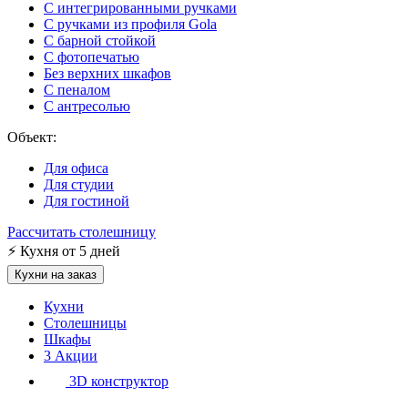
С интегрированными ручками
С ручками из профиля Gola
С барной стойкой
С фотопечатью
Без верхних шкафов
С пеналом
С антресолью
Объект:
Для офиса
Для студии
Для гостиной
Рассчитать столешницу
⚡
Кухня от 5 дней
Кухни на заказ
Кухни
Столешницы
Шкафы
3
Акции
3D конструктор