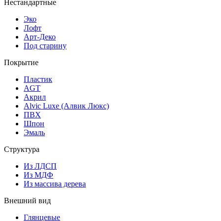
Нестандартные
Эко
Лофт
Арт-Деко
Под старину
Покрытие
Пластик
AGT
Акрил
Alvic Luxe (Алвик Люкс)
ПВХ
Шпон
Эмаль
Структура
Из ЛДСП
Из МДФ
Из массива дерева
Внешний вид
Глянцевые