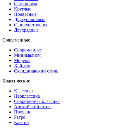
С островом
Круглые
Подвесные
Двухуровневые
С полуостровом
Двухрядные
Современные
Современные
Минимализм
Модерн
Хай-тек
Скандинавский стиль
Классические
Классика
Неоклассика
Современная классика
Английский стиль
Прованс
Ретро
Кантри