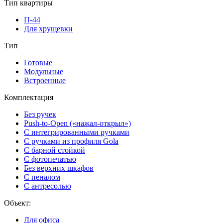
Тип квартиры
П-44
Для хрущевки
Тип
Готовые
Модульные
Встроенные
Комплектация
Без ручек
Push-to-Open («нажал-открыл»)
С интегрированными ручками
С ручками из профиля Gola
С барной стойкой
С фотопечатью
Без верхних шкафов
С пеналом
С антресолью
Объект:
Для офиса