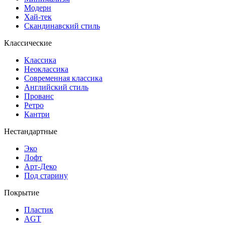
Модерн
Хай-тек
Скандинавский стиль
Классические
Классика
Неоклассика
Современная классика
Английский стиль
Прованс
Ретро
Кантри
Нестандартные
Эко
Лофт
Арт-Деко
Под старину
Покрытие
Пластик
AGT