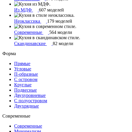
Из МДФ
607 моделей
Неоклассика
179 моделей
Современные
564 модели
Скандинавские
82 модели
Форма
Прямые
Угловые
П-образные
С островом
Круглые
Подвесные
Двухуровневые
С полуостровом
Двухрядные
Современные
Современные
Минимализм