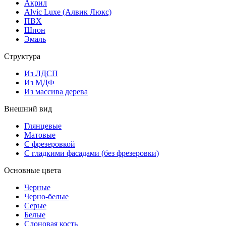
Акрил
Alvic Luxe (Алвик Люкс)
ПВХ
Шпон
Эмаль
Структура
Из ЛДСП
Из МДФ
Из массива дерева
Внешний вид
Глянцевые
Матовые
С фрезеровкой
С гладкими фасадами (без фрезеровки)
Основные цвета
Черные
Черно-белые
Серые
Белые
Слоновая кость