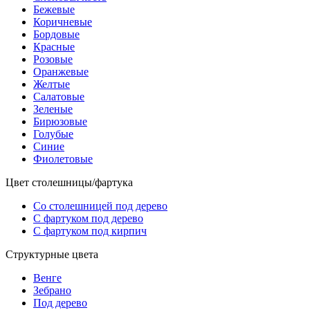
Бежевые
Коричневые
Бордовые
Красные
Розовые
Оранжевые
Желтые
Салатовые
Зеленые
Бирюзовые
Голубые
Синие
Фиолетовые
Цвет столешницы/фартука
Со столешницей под дерево
С фартуком под дерево
С фартуком под кирпич
Структурные цвета
Венге
Зебрано
Под дерево