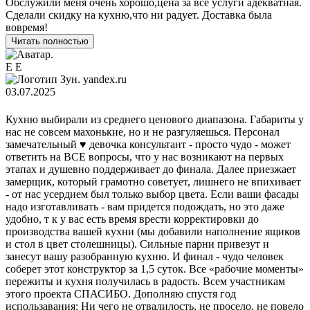
Обслужили меня очень хорошо,цена за все услуги адекватная.
Сделали скидку на кухню,что ни радует. Доставка была
вовремя!
Читать полностью
Е Е
yandex.ru
03.07.2025
Кухню выбирали из среднего ценового диапазона. Габариты у
нас не совсем махонькие, но и не разгуляешься. Персонал
замечательный ♥️ девочка консультант - просто чудо - может
ответить на ВСЕ вопросы, что у нас возникают на первых
этапах и душевно поддерживает до финала. Далее приезжает
замерщик, который грамотно советует, лишнего не впихивает
- от нас усердием был только выбор цвета. Если ваши фасады
надо изготавливать - вам придется подождать, но это даже
удобно, т к у вас есть время врести корректировки до
производства вашей кухни (мы добавили наполнение ящиков
и стол в цвет столешницы). Сильные парни привезут и
занесут вашу разобранную кухню. И финал - чудо человек
соберет этот конструктор за 1,5 суток. Все «рабочие моменты»
пережиты и кухня получилась в радость. Всем участникам
этого проекта СПАСИБО. Дополняю спустя год
использавания: Ни чего не отвалилость, не просело, не повело