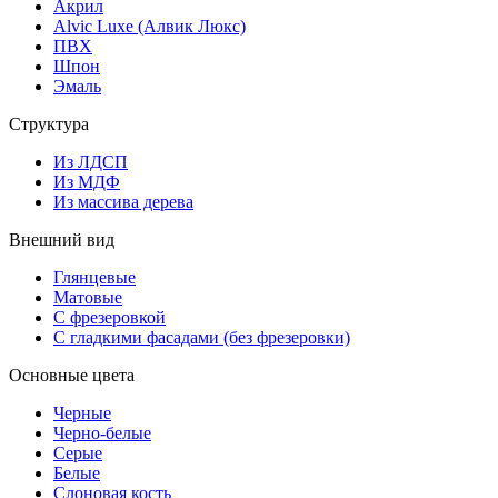
Акрил
Alvic Luxe (Алвик Люкс)
ПВХ
Шпон
Эмаль
Структура
Из ЛДСП
Из МДФ
Из массива дерева
Внешний вид
Глянцевые
Матовые
С фрезеровкой
С гладкими фасадами (без фрезеровки)
Основные цвета
Черные
Черно-белые
Серые
Белые
Слоновая кость