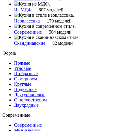
Из МДФ
607 моделей
Неоклассика
179 моделей
Современные
564 модели
Скандинавские
82 модели
Форма
Прямые
Угловые
П-образные
С островом
Круглые
Подвесные
Двухуровневые
С полуостровом
Двухрядные
Современные
Современные
Минимализм