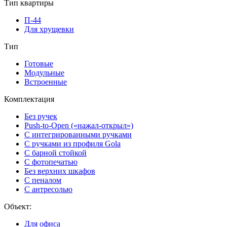
Тип квартиры
П-44
Для хрущевки
Тип
Готовые
Модульные
Встроенные
Комплектация
Без ручек
Push-to-Open («нажал-открыл»)
С интегрированными ручками
С ручками из профиля Gola
С барной стойкой
С фотопечатью
Без верхних шкафов
С пеналом
С антресолью
Объект:
Для офиса