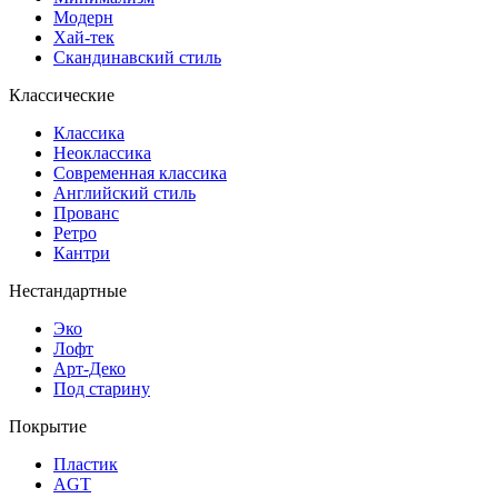
Модерн
Хай-тек
Скандинавский стиль
Классические
Классика
Неоклассика
Современная классика
Английский стиль
Прованс
Ретро
Кантри
Нестандартные
Эко
Лофт
Арт-Деко
Под старину
Покрытие
Пластик
AGT