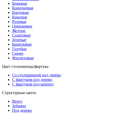
Бежевые
Коричневые
Бордовые
Красные
Розовые
Оранжевые
Желтые
Салатовые
Зеленые
Бирюзовые
Голубые
Синие
Фиолетовые
Цвет столешницы/фартука
Со столешницей под дерево
С фартуком под дерево
С фартуком под кирпич
Структурные цвета
Венге
Зебрано
Под дерево