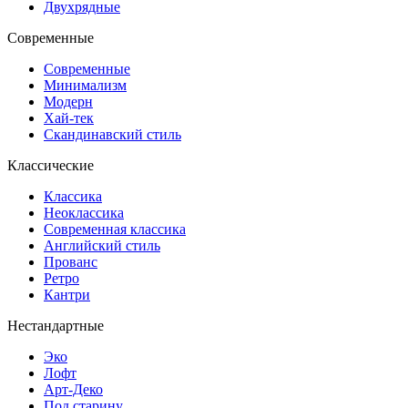
Двухрядные
Современные
Современные
Минимализм
Модерн
Хай-тек
Скандинавский стиль
Классические
Классика
Неоклассика
Современная классика
Английский стиль
Прованс
Ретро
Кантри
Нестандартные
Эко
Лофт
Арт-Деко
Под старину