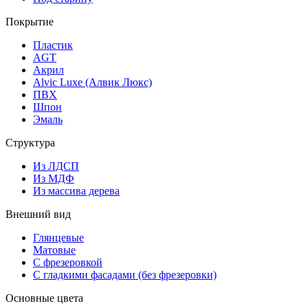
Покрытие
Пластик
AGT
Акрил
Alvic Luxe (Алвик Люкс)
ПВХ
Шпон
Эмаль
Структура
Из ЛДСП
Из МДФ
Из массива дерева
Внешний вид
Глянцевые
Матовые
С фрезеровкой
С гладкими фасадами (без фрезеровки)
Основные цвета