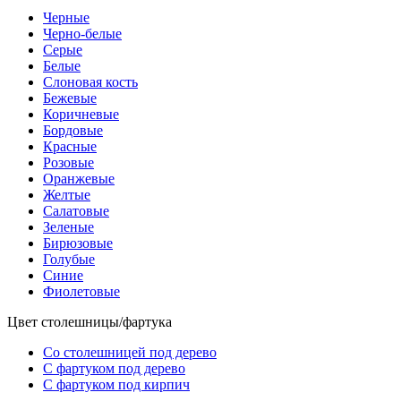
Черные
Черно-белые
Серые
Белые
Слоновая кость
Бежевые
Коричневые
Бордовые
Красные
Розовые
Оранжевые
Желтые
Салатовые
Зеленые
Бирюзовые
Голубые
Синие
Фиолетовые
Цвет столешницы/фартука
Со столешницей под дерево
С фартуком под дерево
С фартуком под кирпич