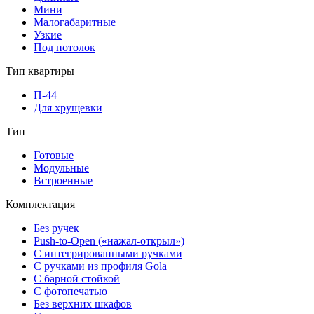
Мини
Малогабаритные
Узкие
Под потолок
Тип квартиры
П-44
Для хрущевки
Тип
Готовые
Модульные
Встроенные
Комплектация
Без ручек
Push-to-Open («нажал-открыл»)
С интегрированными ручками
С ручками из профиля Gola
С барной стойкой
С фотопечатью
Без верхних шкафов