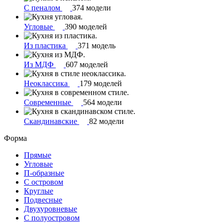
С пеналом
374 модели
Угловые
390 моделей
Из пластика
371 модель
Из МДФ
607 моделей
Неоклассика
179 моделей
Современные
564 модели
Скандинавские
82 модели
Форма
Прямые
Угловые
П-образные
С островом
Круглые
Подвесные
Двухуровневые
С полуостровом